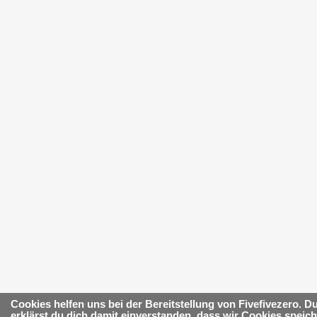
Cookies helfen uns bei der Bereitstellung von Fivefivezero. D
erklärst du dich damit einverstanden, dass wir Cookies speich