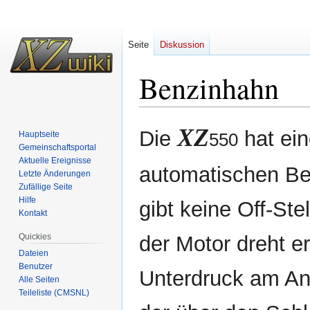
Seite
Diskussion
Benzinhahn
Zur
Zur
XZ
Die
hat ei
Hauptseite
550
Navigation
Suche
Gemeinschafts­portal
springen
springen
Aktuelle Ereignisse
automatischen Be
Letzte Änderungen
Zufällige Seite
Hilfe
gibt keine Off-St
Kontakt
Quickies
der Motor dreht e
Dateien
Benutzer
Unterdruck am An
Alle Seiten
Teileliste (CMSNL)