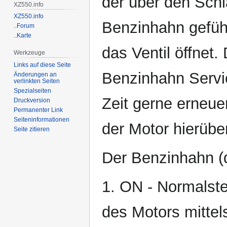
der über den Sch
XZ550.info
XZ550.info
Benzinhahn geführ
..Forum
..Karte
das Ventil öffnet
Werkzeuge
Links auf diese Seite
Benzinhahn Servic
Änderungen an
verlinkten Seiten
Spezialseiten
Zeit gerne erneuer
Druckversion
Permanenter Link
Seiten­informationen
der Motor hierüber
Seite zitieren
Der Benzinhahn (d
1. ON - Normalste
des Motors mitte