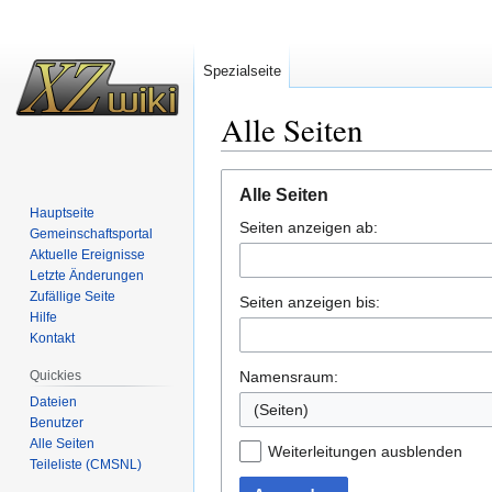
Spezialseite
Alle Seiten
Zur
Zur
Alle Seiten
Navigation
Suche
Hauptseite
Seiten anzeigen ab:
springen
springen
Gemeinschafts­portal
Aktuelle Ereignisse
Letzte Änderungen
Zufällige Seite
Seiten anzeigen bis:
Hilfe
Kontakt
Quickies
Namensraum:
Dateien
(Seiten)
Benutzer
Alle Seiten
Weiterleitungen ausblenden
Teileliste (CMSNL)