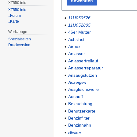
Anwenden
XZ550.info
XZ550.info
..Forum
11U050526
..Karte
11U052805
46er Mutter
Werkzeuge
Achslast
Spezialseiten
Druckversion
Airbox
Anlasser
Anlasserfreilauf
Anlasserreparatur
Ansaugstutzen
Anzeigen
Ausgleichswelle
Auspuff
Beleuchtung
Benutzerkarte
Benzinfilter
Benzinhahn
Blinker