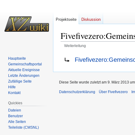
Projektseite
Diskussion
Fivefivezero
:
Gemeins
Weiterleitung
Zur
Zur
Weiterleitung nach:
Fivefivezero:Gemeinsc
Hauptseite
Navigation
Suche
Gemeinschafts­portal
springen
springen
Aktuelle Ereignisse
Letzte Änderungen
Zufällige Seite
Diese Seite wurde zuletzt am 9. März 2013 um
Hilfe
Datenschutzerklärung
Über Fivefivezero
I
Kontakt
Quickies
Dateien
Benutzer
Alle Seiten
Teileliste (CMSNL)