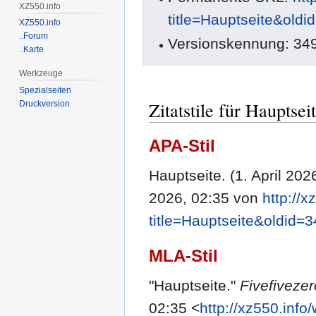
XZ550.info
title=Hauptseite&oldi
XZ550.info
..Forum
Versionskennung: 34
..Karte
Werkzeuge
Spezialseiten
Zitatstile für Hauptsei
Druckversion
APA-Stil
Hauptseite. (1. April 202
2026, 02:35 von
http://x
title=Hauptseite&oldid=
MLA-Stil
"Hauptseite."
Fivefiveze
02:35 <
http://xz550.info