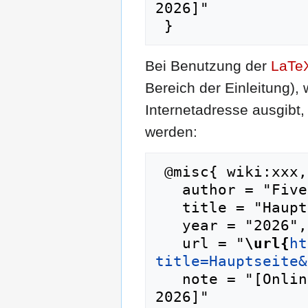
2026]"

Bei Benutzung der
LaTe
Bereich der Einleitung),
Internetadresse ausgib
werden:
 @misc{ wiki:xxx,

   author = "Fivefivezero",

   title = "Hauptseite --- Fivefivezero{,} ",

   year = "2026",

   url = "
\url{
ht
title=Hauptseite&
   note = "[Online; abgerufen am 7. August 
2026]"
