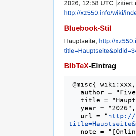
2026, 12:58 UTC [zitiert
http://xz550.info/wiki/i
Bluebook-Stil
Hauptseite,
http://xz550.
title=Hauptseite&oldid=
BibTeX
-Eintrag
 @misc{ wiki:xxx,

   author = "Fivefivezero",

   title = "Hauptseite --- Fivefivezero{,} ",

   year = "2026",

   url = "
http://
title=Hauptseite&
   note = "[Online; abgerufen am 7. August 