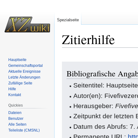
Spezialseite
Zitierhilfe
Hauptseite
Zur
Zur
Gemeinschafts­portal
Bibliografische Angab
Navigation
Suche
Aktuelle Ereignisse
Letzte Änderungen
springen
springen
Zufällige Seite
Seitentitel: Hauptseit
Hilfe
Autor(en): Fivefiveze
Kontakt
Herausgeber:
Fivefiv
Quickies
Dateien
Zeitpunkt der letzten
Benutzer
Alle Seiten
Datum des Abrufs: 7.
Teileliste (CMSNL)
Permanente URL:
htt