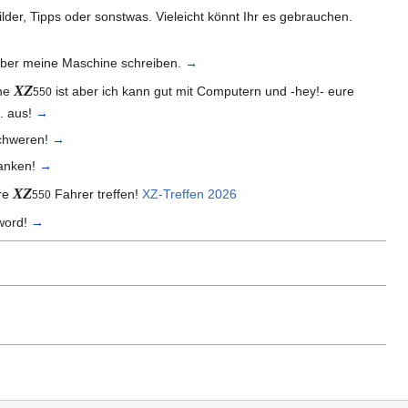
ilder, Tipps oder sonstwas. Vieleicht könnt Ihr es gebrauchen.
über meine Maschine schreiben.
→
XZ
ine
ist aber ich kann gut mit Computern und -hey!- eure
550
.. aus!
→
chweren!
→
danken!
→
XZ
re
Fahrer treffen!
XZ-Treffen 2026
550
 word!
→