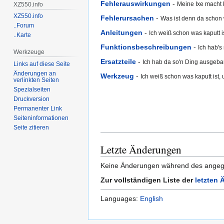
Fehlerauswirkungen
-
Meine Ixe macht
XZ550.info
XZ550.info
Fehlerursachen
-
Was ist denn da schon 
..Forum
Anleitungen
-
Ich weiß schon was kaputt is
..Karte
Funktionsbeschreibungen
-
Ich hab's 
Werkzeuge
Ersatzteile
-
Ich hab da so'n Ding ausgebau
Links auf diese Seite
Änderungen an
Werkzeug
-
Ich weiß schon was kaputt ist,
verlinkten Seiten
Spezialseiten
Druckversion
Permanenter Link
Seiten­informationen
Seite zitieren
Letzte Änderungen
Keine Änderungen während des angege
Zur vollständigen Liste der
letzten
Languages:
English