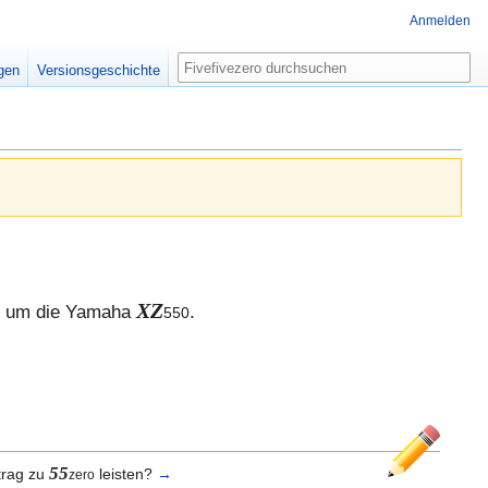
Anmelden
Suche
igen
Versionsgeschichte
XZ
d um die Yamaha
.
550
55
trag zu
leisten?
→
zero