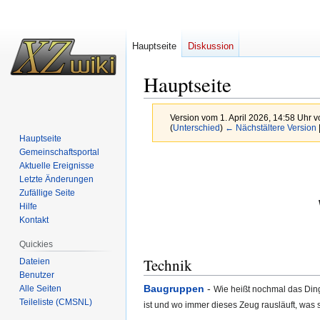
Hauptseite
Diskussion
Hauptseite
Version vom 1. April 2026, 14:58 Uhr 
(
Unterschied
)
← Nächstältere Version
Hauptseite
Gemeinschafts­portal
Zur
Zur
Aktuelle Ereignisse
Navigation
Suche
Letzte Änderungen
springen
springen
Zufällige Seite
Hilfe
Kontakt
Quickies
Technik
Dateien
Benutzer
Baugruppen
-
Alle Seiten
Wie heißt nochmal das Din
Teileliste (CMSNL)
ist und wo immer dieses Zeug rausläuft, was so 