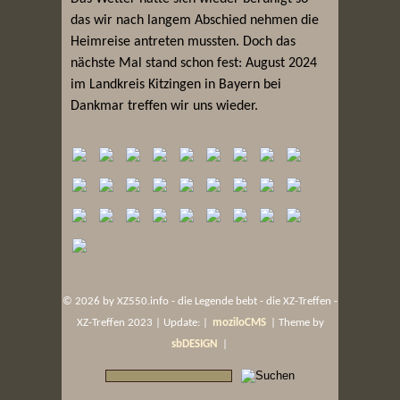
das wir nach langem Abschied nehmen die
Heimreise antreten mussten. Doch das
nächste Mal stand schon fest: August 2024
im Landkreis Kitzingen in Bayern bei
Dankmar treffen wir uns wieder.
©
2026 by XZ550.info - die Legende bebt - die XZ-Treffen -
XZ-Treffen 2023 | Update: |
moziloCMS
| Theme by
sbDESIGN
|