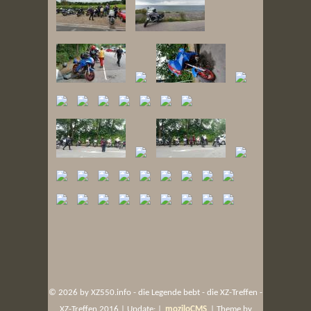
©
2026 by XZ550.info - die Legende bebt - die XZ-Treffen -
XZ-Treffen 2016 | Update: |
moziloCMS
| Theme by