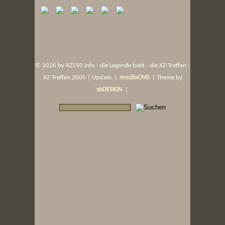
©
2026 by XZ550.info - die Legende bebt - die XZ-Treffen -
XZ-Treffen 2005 | Update: |
moziloCMS
| Theme by
sbDESIGN
|