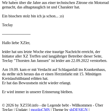
Wir haben über die Jahre aus einer technischen Zitrone ein Motorrad
gemacht, das alltagstauglich ist und Charakter hat.
Ein bisschen stolz bin ich ja schon... ;o)
TeeJay
-----------------------
Hallo liebe XZler,
leider hat uns letzte Woche eine traurige Nachricht erreicht, der
Initiator aller XZ Treffen und langjähriger Betreiber dieser Seite,
TeeJay "Thorsten Jan Janssen" ist leider am 22.09.2022 verstorben.
Am 19.09. kam er mit Verdacht auf Schlaganfall ins Krankenhaus,
da stellte sich heraus das er einen Herzinfarkt mit 15. Minütigen
Kreislaufstillstand erlitten hat.
Er hat das Bewusstsein nicht wieder erlangt.
Er wird immer in unserer Erinnerung bleiben.
©
2026 by XZ550.info - die Legende bebt - Willkommen - Über
TeeJay | Update: |
moziloCMS
| Theme by
sbDESIGN
|