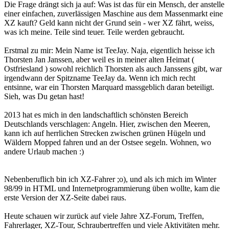
Die Frage drängt sich ja auf: Was ist das für ein Mensch, der anstelle
einer einfachen, zuverlässigen Maschine aus dem Massenmarkt eine
XZ kauft? Geld kann nicht der Grund sein - wer XZ fährt, weiss,
was ich meine. Teile sind teuer. Teile werden gebraucht.
Erstmal zu mir: Mein Name ist TeeJay. Naja, eigentlich heisse ich
Thorsten Jan Janssen, aber weil es in meiner alten Heimat (
Ostfriesland ) sowohl reichlich Thorsten als auch Janssens gibt, war
irgendwann der Spitzname TeeJay da. Wenn ich mich recht
entsinne, war ein Thorsten Marquard massgeblich daran beteiligt.
Sieh, was Du getan hast!
2013 hat es mich in den landschaftlich schönsten Bereich
Deutschlands verschlagen: Angeln. Hier, zwischen den Meeren,
kann ich auf herrlichen Strecken zwischen grünen Hügeln und
Wäldern Mopped fahren und an der Ostsee segeln. Wohnen, wo
andere Urlaub machen :)
Nebenberuflich bin ich XZ-Fahrer ;o), und als ich mich im Winter
98/99 in HTML und Internetprogrammierung üben wollte, kam die
erste Version der XZ-Seite dabei raus.
Heute schauen wir zurück auf viele Jahre XZ-Forum, Treffen,
Fahrerlager, XZ-Tour, Schraubertreffen und viele Aktivitäten mehr.