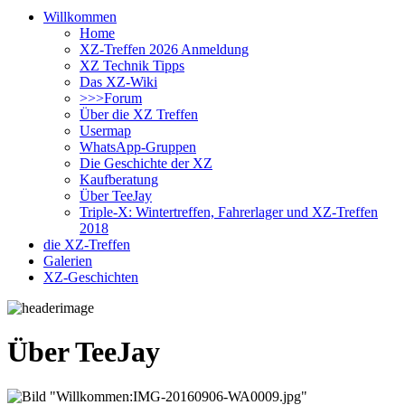
Willkommen
Home
XZ-Treffen 2026 Anmeldung
XZ Technik Tipps
Das XZ-Wiki
>>>Forum
Über die XZ Treffen
Usermap
WhatsApp-Gruppen
Die Geschichte der XZ
Kaufberatung
Über TeeJay
Triple-X: Wintertreffen, Fahrerlager und XZ-Treffen
2018
die XZ-Treffen
Galerien
XZ-Geschichten
Über TeeJay