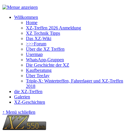
Willkommen
Home
XZ-Treffen 2026 Anmeldung
XZ Technik Tipps
Das XZ-Wiki
>>>Forum
Über die XZ Treffen
Usermap
WhatsApp-Gruppen
Die Geschichte der XZ
Kaufberatung
Über TeeJay
Triple-X: Wintertreffen, Fahrerlager und XZ-Treffen
2018
die XZ-Treffen
Galerien
XZ-Geschichten
↑ Menü schließen