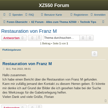
XZ550 Forum
Spenden
FAQ
Benutzer Karte
Registrieren
Anmelden
S
Foren-Übersicht
XZ Forum - Alles zum Thema XZ550
Technik Tips
u
Restauration von Franz M
c
Suche
Erweiterte
Antworten
h
1 Beitrag • Seite
1
von
1
e
FloKönigsbrunn
Restauration von Franz M
B
Di 1. Feb 2022, 08:01
e
i
Hallo zusammen.
t
Ich habe einen Bericht über die Restauration von Franz M gefunden.
r
a
Kann mir zufällig jemand den Kontakt zu diesem Herren geben. Er könnte
g
mir denke ich auf Grund der Bilder die ich gesehen habe bei der Suche
des Werkzeugs für die Gabelzerlegung helfen.
Vielen Dank und viele Grüße, Florian
Antworten