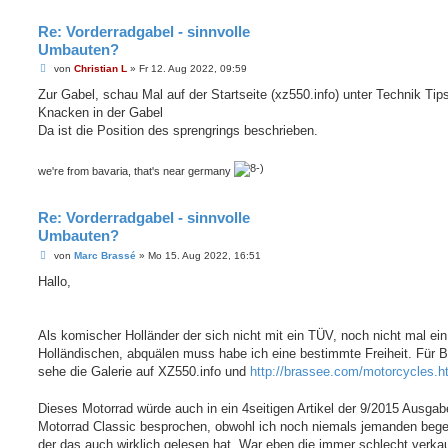
Re: Vorderradgabel - sinnvolle
Umbauten?
B
von
Christian L
»
Fr 12. Aug 2022, 09:59
e
i
Zur Gabel, schau Mal auf der Startseite (xz550.info) unter Technik Tip
t
Knacken in der Gabel
r
a
Da ist die Position des sprengrings beschrieben.
g
we're from bavaria, that's near germany
Re: Vorderradgabel - sinnvolle
Umbauten?
B
von
Marc Brassé
»
Mo 15. Aug 2022, 16:51
e
i
Hallo,
t
r
a
g
Als komischer Holländer der sich nicht mit ein TÜV, noch nicht mal ein
Holländischen, abquälen muss habe ich eine bestimmte Freiheit. Für B
sehe die Galerie auf XZ550.info und
http://brassee.com/motorcycles.h
Dieses Motorrad würde auch in ein 4seitigen Artikel der 9/2015 Ausga
Motorrad Classic besprochen, obwohl ich noch niemals jemanden bege
der das auch wirklich gelesen hat. War eben die immer schlecht verka