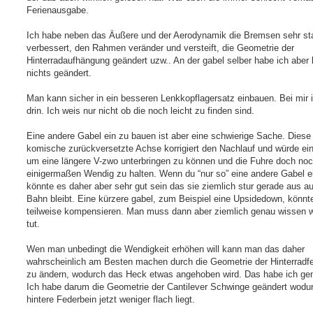
Ferienausgabe.
Ich habe neben das Äußere und der Aerodynamik die Bremsen sehr st
verbessert, den Rahmen veränder und versteift, die Geometrie der
Hinterradaufhängung geändert uzw.. An der gabel selber habe ich aber
nichts geändert.
Man kann sicher in ein besseren Lenkkopflagersatz einbauen. Bei mir i
drin. Ich weis nur nicht ob die noch leicht zu finden sind.
Eine andere Gabel ein zu bauen ist aber eine schwierige Sache. Diese
komische zurückversetzte Achse korrigiert den Nachlauf und würde ei
um eine längere V-zwo unterbringen zu können und die Fuhre doch no
einigermaßen Wendig zu halten. Wenn du “nur so” eine andere Gabel e
könnte es daher aber sehr gut sein das sie ziemlich stur gerade aus au
Bahn bleibt. Eine kürzere gabel, zum Beispiel eine Upsidedown, könnt
teilweise kompensieren. Man muss dann aber ziemlich genau wissen
tut.
Wen man unbedingt die Wendigkeit erhöhen will kann man das daher
wahrscheinlich am Besten machen durch die Geometrie der Hinterradf
zu ändern, wodurch das Heck etwas angehoben wird. Das habe ich ge
Ich habe darum die Geometrie der Cantilever Schwinge geändert wodu
hintere Federbein jetzt weniger flach liegt.