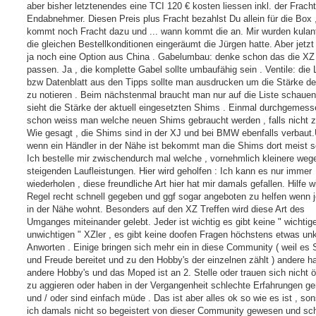
aber bisher letztenendes eine TCI 120 € kosten liessen inkl. der Frach
Endabnehmer. Diesen Preis plus Fracht bezahlst Du allein für die Box 
kommt noch Fracht dazu und ... wann kommt die an. Mir wurden kulan
die gleichen Bestellkonditionen eingeräumt die Jürgen hatte. Aber jetzt
ja noch eine Option aus China . Gabelumbau: denke schon das die XZ
passen. Ja , die komplette Gabel sollte umbaufähig sein . Ventile: die 
bzw Datenblatt aus den Tipps sollte man ausdrucken um die Stärke d
zu notieren . Beim nächstenmal braucht man nur auf die Liste schaue
sieht die Stärke der aktuell eingesetzten Shims . Einmal durchgemes
schon weiss man welche neuen Shims gebraucht werden , falls nicht 
Wie gesagt , die Shims sind in der XJ und bei BMW ebenfalls verbaut
wenn ein Händler in der Nähe ist bekommt man die Shims dort meist so
Ich bestelle mir zwischendurch mal welche , vornehmlich kleinere weg
steigenden Laufleistungen. Hier wird geholfen : Ich kann es nur immer
wiederholen , diese freundliche Art hier hat mir damals gefallen. Hilfe wi
Regel recht schnell gegeben und ggf sogar angeboten zu helfen wenn
in der Nähe wohnt. Besonders auf den XZ Treffen wird diese Art des
Umganges miteinander gelebt. Jeder ist wichtig es gibt keine " wichtig
unwichtigen " XZler , es gibt keine doofen Fragen höchstens etwas unk
Anworten . Einige bringen sich mehr ein in diese Community ( weil es
und Freude bereitet und zu den Hobby's der einzelnen zählt ) andere h
andere Hobby's und das Moped ist an 2. Stelle oder trauen sich nicht öf
zu aggieren oder haben in der Vergangenheit schlechte Erfahrungen g
und / oder sind einfach müde . Das ist aber alles ok so wie es ist , so
ich damals nicht so begeistert von dieser Community gewesen und sc