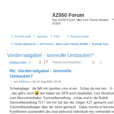
XZ550 Forum
Das XZ550 Forum, alles zum Thema Yamaha
XZ550
Schnellzugriff
Spenden
FAQ
Benutzer Karte
Foren-Übersicht
XZ Forum - Alles zum Thema XZ550
Technik Tips
Vorderradgabel - sinnvolle Umbauten?
Suche
Erweit
Antworten
Re: Vorderradgabel - sinnvolle
Umbauten?
B
von
XZ-Ernie
»
Do 12. Aug 2021, 07:46
e
i
Schwinglager : da fällt mir spontan cms.nl ein . Schau da mal rein . U-
t
, das gibt's noch
den haben wir 1979 auch bearbeitet, vom Rostkl
r
a
zum Messuhrenhalter. Sammelbestellung : schau mal in die Rubrik
g
Sammelbestellung TCI ! Vor mir hat das der Jürgen XZT gemacht und
Sammelbestellungen über die Jahre gemacht . Dabei konnte er besser
Konditionen aushandeln die zwar jedesmal individuell neu verhandelt w