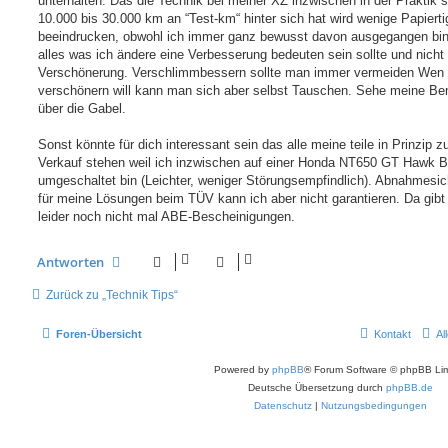
unterhalten. Das die Technik bei meiner XZ inzwischen in der Praktik 
10.000 bis 30.000 km an “Test-km“ hinter sich hat wird wenige Papierti
beeindrucken, obwohl ich immer ganz bewusst davon ausgegangen bi
alles was ich ändere eine Verbesserung bedeuten sein sollte und nicht 
Verschönerung. Verschlimmbessern sollte man immer vermeiden Wen
verschönern will kann man sich aber selbst Tauschen. Sehe meine B
über die Gabel.
Sonst könnte für dich interessant sein das alle meine teile in Prinzip 
Verkauf stehen weil ich inzwischen auf einer Honda NT650 GT Hawk B
umgeschaltet bin (Leichter, weniger Störungsempfindlich). Abnahmesic
für meine Lösungen beim TÜV kann ich aber nicht garantieren. Da gibt
leider noch nicht mal ABE-Bescheinigungen.
Antworten
Zurück zu „Technik Tips“
Foren-Übersicht
Kontakt
Al
Powered by
phpBB
® Forum Software © phpBB Lim
Deutsche Übersetzung durch
phpBB.de
Datenschutz
|
Nutzungsbedingungen