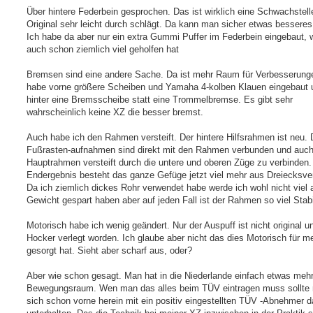
Über hintere Federbein gesprochen. Das ist wirklich eine Schwachstell
Original sehr leicht durch schlägt. Da kann man sicher etwas besseres
Ich habe da aber nur ein extra Gummi Puffer im Federbein eingebaut, 
auch schon ziemlich viel geholfen hat
Bremsen sind eine andere Sache. Da ist mehr Raum für Verbesserunge
habe vorne größere Scheiben und Yamaha 4-kolben Klauen eingebaut 
hinter eine Bremsscheibe statt eine Trommelbremse. Es gibt sehr
wahrscheinlich keine XZ die besser bremst.
Auch habe ich den Rahmen versteift. Der hintere Hilfsrahmen ist neu. 
Fußrasten-aufnahmen sind direkt mit den Rahmen verbunden und auch 
Hauptrahmen versteift durch die untere und oberen Züge zu verbinden.
Endergebnis besteht das ganze Gefüge jetzt viel mehr aus Dreiecksve
Da ich ziemlich dickes Rohr verwendet habe werde ich wohl nicht viel
Gewicht gespart haben aber auf jeden Fall ist der Rahmen so viel Stabi
Motorisch habe ich wenig geändert. Nur der Auspuff ist nicht original u
Hocker verlegt worden. Ich glaube aber nicht das dies Motorisch für me
gesorgt hat. Sieht aber scharf aus, oder?
Aber wie schon gesagt. Man hat in die Niederlande einfach etwas meh
Bewegungsraum. Wen man das alles beim TÜV eintragen muss sollte
sich schon vorne herein mit ein positiv eingestellten TÜV -Abnehmer d