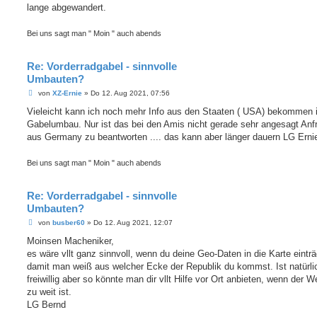
lange abgewandert.
Bei uns sagt man " Moin " auch abends
Re: Vorderradgabel - sinnvolle
Umbauten?
B
von
XZ-Ernie
»
Do 12. Aug 2021, 07:56
e
i
Vieleicht kann ich noch mehr Info aus den Staaten ( USA) bekommen 
t
Gabelumbau. Nur ist das bei den Amis nicht gerade sehr angesagt Anf
r
a
aus Germany zu beantworten .... das kann aber länger dauern LG Erni
g
Bei uns sagt man " Moin " auch abends
Re: Vorderradgabel - sinnvolle
Umbauten?
B
von
busber60
»
Do 12. Aug 2021, 12:07
e
i
Moinsen Macheniker,
t
es wäre vllt ganz sinnvoll, wenn du deine Geo-Daten in die Karte einträ
r
a
damit man weiß aus welcher Ecke der Republik du kommst. Ist natürli
g
freiwillig aber so könnte man dir vllt Hilfe vor Ort anbieten, wenn der W
zu weit ist.
LG Bernd