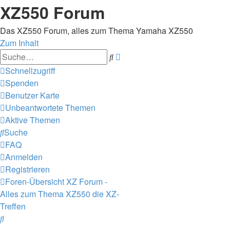
XZ550 Forum
Das XZ550 Forum, alles zum Thema Yamaha XZ550
Zum Inhalt
Erweiterte
Suche
Suche
Schnellzugriff
Spenden
Benutzer Karte
Unbeantwortete Themen
Aktive Themen
Suche
FAQ
Anmelden
Registrieren
Foren-Übersicht
XZ Forum -
Alles zum Thema XZ550
die XZ-
Treffen
Suche