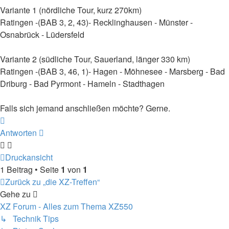
Variante 1 (nördliche Tour, kurz 270km)
Ratingen -(BAB 3, 2, 43)- Recklinghausen - Münster -
Osnabrück - Lüdersfeld
Variante 2 (südliche Tour, Sauerland, länger 330 km)
Ratingen -(BAB 3, 46, 1)- Hagen - Möhnesee - Marsberg - Bad
Driburg - Bad Pyrmont - Hameln - Stadthagen
Falls sich jemand anschließen möchte? Gerne.
Nach
oben
Antworten
Druckansicht
1 Beitrag • Seite
1
von
1
Zurück zu „die XZ-Treffen“
Gehe zu
XZ Forum - Alles zum Thema XZ550
↳ Technik Tips