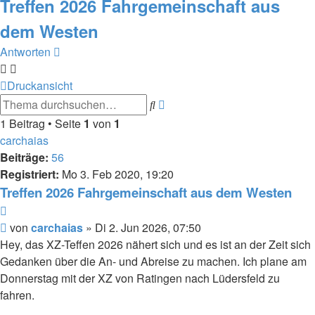
Treffen 2026 Fahrgemeinschaft aus
dem Westen
Antworten
Druckansicht
Erweiterte
Suche
Suche
1 Beitrag • Seite
1
von
1
carchaias
Beiträge:
56
Registriert:
Mo 3. Feb 2020, 19:20
Treffen 2026 Fahrgemeinschaft aus dem Westen
Zitieren
Beitrag
von
carchaias
»
Di 2. Jun 2026, 07:50
Hey, das XZ-Teffen 2026 nähert sich und es ist an der Zeit sich
Gedanken über die An- und Abreise zu machen. Ich plane am
Donnerstag mit der XZ von Ratingen nach Lüdersfeld zu
fahren.