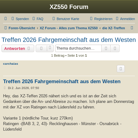
XZ550 Forum
Spenden
FAQ
Benutzer Karte
Registrieren
Anmelden
S
Foren-Übersicht
XZ Forum - Alles zum Thema XZ550
die XZ-Treffen
u
Treffen 2026 Fahrgemeinschaft aus dem Westen
c
Suche
Erweiterte
Antworten
h
1 Beitrag • Seite
1
von
1
e
carchaias
Treffen 2026 Fahrgemeinschaft aus dem Westen
B
Di 2. Jun 2026, 07:50
e
i
Hey, das XZ-Teffen 2026 nähert sich und es ist an der Zeit sich
t
Gedanken über die An- und Abreise zu machen. Ich plane am Donnerstag
r
a
mit der XZ von Ratingen nach Lüdersfeld zu fahren.
g
Variante 1 (nördliche Tour, kurz 270km)
Ratingen -(BAB 3, 2, 43)- Recklinghausen - Münster - Osnabrück -
Lüdersfeld