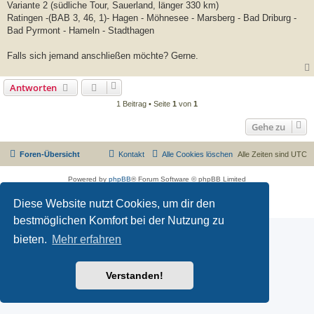
Variante 2 (südliche Tour, Sauerland, länger 330 km)
Ratingen -(BAB 3, 46, 1)- Hagen - Möhnesee - Marsberg - Bad Driburg -
Bad Pyrmont - Hameln - Stadthagen
Falls sich jemand anschließen möchte? Gerne.
Antworten
1 Beitrag • Seite
1
von
1
Gehe zu
Foren-Übersicht
Kontakt
Alle Cookies löschen
Alle Zeiten sind
UTC
Powered by
phpBB
® Forum Software © phpBB Limited
Deutsche Übersetzung durch
phpBB.de
Diese Website nutzt Cookies, um dir den
Datenschutz
|
Nutzungsbedingungen
bestmöglichen Komfort bei der Nutzung zu
bieten.
Mehr erfahren
Verstanden!