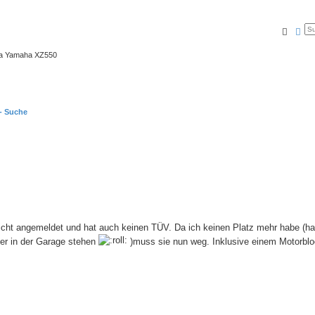
Suche
Erw
ma Yamaha XZ550
 - Suche
nicht angemeldet und hat auch keinen TÜV. Da ich keinen Platz mehr habe (h
er in der Garage stehen
)muss sie nun weg. Inklusive einem Motorblo