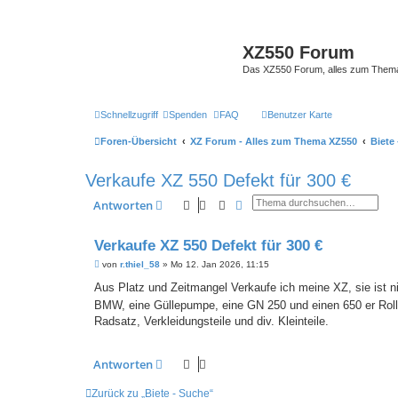
XZ550 Forum
Das XZ550 Forum, alles zum The
Schnellzugriff
Spenden
FAQ
Benutzer Karte
Foren-Übersicht
XZ Forum - Alles zum Thema XZ550
Biete
Verkaufe XZ 550 Defekt für 300 €
Suche
Erweiterte Suche
Antworten
Verkaufe XZ 550 Defekt für 300 €
B
von
r.thiel_58
»
Mo 12. Jan 2026, 11:15
e
i
Aus Platz und Zeitmangel Verkaufe ich meine XZ, sie ist 
t
BMW, eine Güllepumpe, eine GN 250 und einen 650 er Roll
r
a
Radsatz, Verkleidungsteile und div. Kleinteile.
g
Antworten
Zurück zu „Biete - Suche“