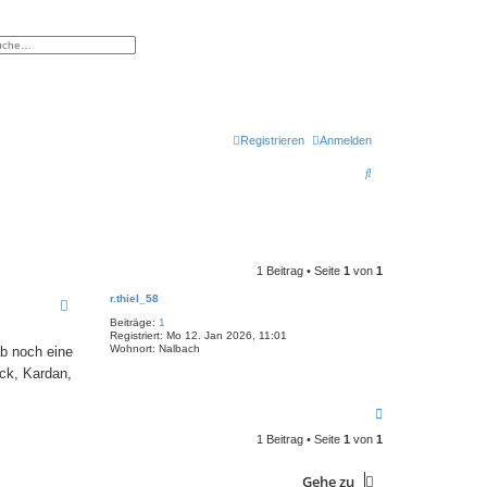
eiterte Suche
Registrieren
Anmelden
S
u
c
h
1 Beitrag • Seite
1
von
1
e
r.thiel_58
Beiträge:
1
Registriert:
Mo 12. Jan 2026, 11:01
Wohnort:
Nalbach
ab noch eine
ck, Kardan,
N
a
1 Beitrag • Seite
1
von
1
c
h
o
Gehe zu
b