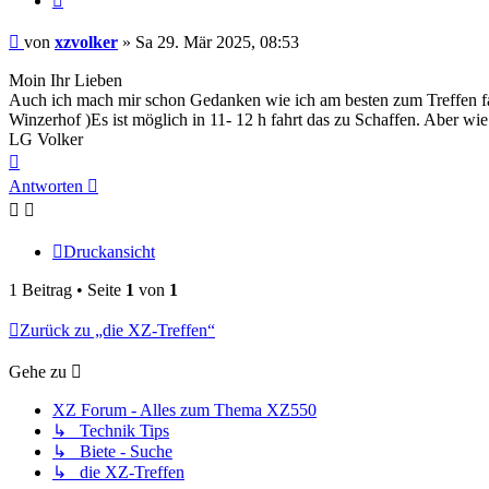
Beitrag
von
xzvolker
»
Sa 29. Mär 2025, 08:53
Moin Ihr Lieben
Auch ich mach mir schon Gedanken wie ich am besten zum Treffen 
Winzerhof )Es ist möglich in 11- 12 h fahrt das zu Schaffen. Aber wie
LG Volker
Nach
oben
Antworten
Druckansicht
1 Beitrag • Seite
1
von
1
Zurück zu „die XZ-Treffen“
Gehe zu
XZ Forum - Alles zum Thema XZ550
↳ Technik Tips
↳ Biete - Suche
↳ die XZ-Treffen