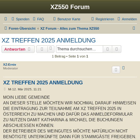
XZ550 Forum
Spenden
FAQ
Benutzer Karte
Registrieren
Anmelden
S
Foren-Übersicht
XZ Forum - Alles zum Thema XZ550
u
XZ TREFFEN 2025 ANMELDUNG
c
Suche
Erweiterte
Antworten
h
1 Beitrag • Seite
1
von
1
e
XZ-Ernie
Moderator
XZ TREFFEN 2025 ANMELDUNG
B
Mi 12. Mär 2025, 11:21
e
i
MOIN LIEBE GEMEINDE
t
AN DIESER STELLE MÖCHTEN WIR NOCHMAL DARAUF HINWEISEN
r
a
DIE EINTRAGUNG ZUR TEILNAHME AM XZ TREFFEN 2025 IN
g
ÖSTERREICH ZU MACHEN UND DAFÜR DAS ANMELDEFORMULAR
ZU NUTZEN DAMIT KATHARINA & MICHAEL DIE BUCHUNGEN
ABSCHLIESSEN KÖNNEN.
DER BETREIBER DES WEINGUTES MÖCHTE NATÜRLICH NICHT
BENÖTIGTE UNTERKÜNFTE DANN FÜR STAMMGÄSTE FREIGEBEN.