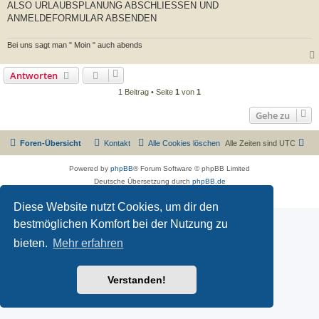
ALSO URLAUBSPLANUNG ABSCHLIESSEN UND
ANMELDEFORMULAR ABSENDEN
Bei uns sagt man " Moin " auch abends
Antworten
1 Beitrag • Seite
1
von
1
Gehe zu
Foren-Übersicht
Kontakt
Alle Cookies löschen
Alle Zeiten sind
UTC
Powered by
phpBB
® Forum Software © phpBB Limited
Deutsche Übersetzung durch
phpBB.de
Datenschutz
|
Nutzungsbedingungen
Diese Website nutzt Cookies, um dir den
bestmöglichen Komfort bei der Nutzung zu
bieten.
Mehr erfahren
Verstanden!