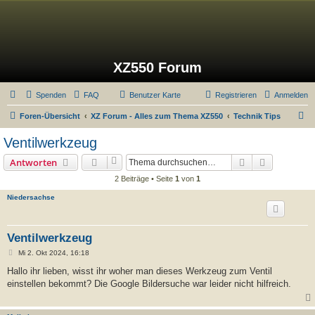
XZ550 Forum
Spenden
FAQ
Benutzer Karte
Registrieren
Anmelden
S
Foren-Übersicht
XZ Forum - Alles zum Thema XZ550
Technik Tips
u
Ventilwerkzeug
c
Suche
Erweiterte
Antworten
h
2 Beiträge • Seite
1
von
1
e
Niedersachse
Ventilwerkzeug
B
Mi 2. Okt 2024, 16:18
e
i
Hallo ihr lieben, wisst ihr woher man dieses Werkzeug zum Ventil
t
einstellen bekommt? Die Google Bildersuche war leider nicht hilfreich.
r
a
g