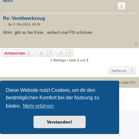
Maikel
Re: Ventilwerkzeug
B
Do 3. Okt 2024, 00:26
e
i
Moin, gibt es bei Ernie...einfach mal PN schicken
t
r
a
g
Antworten
2 Beiträge • Seite
1
von
1
Gehe zu
Foren-Übersicht
Kontakt
Alle Cookies löschen
Alle Zeiten sind
UTC
Diese Website nutzt Cookies, um dir den
Powered by
phpBB
® Forum Software © phpBB Limited
bestmöglichen Komfort bei der Nutzung zu
Deutsche Übersetzung durch
phpBB.de
Datenschutz
|
Nutzungsbedingungen
bieten.
Mehr erfahren
Verstanden!