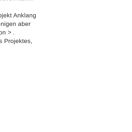
ojekt Anklang
enigen aber
on > .
s Projektes,