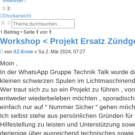
Antworten
Druckansicht
Suche
Erweiterte Suche
1 Beitrag • Seite
1
von
1
Workshop < Projekt Ersatz Zündg
Beitrag
von
XZ-Ernie
»
Sa 2. Mär 2024, 07:27
Moin ,
In der WhatsApp Gruppe Technik Talk wurde da
kleinen schwarzen Spulen im Lichtmaschinend
Wer traut sich zu so ein Projekt zu führen , v
entweder wiederbeleben möchten , sporadisch
einfach nur auf " Nummer Sicher " gehen möcht
Ich selbst stehe aus persönlichen Gründen für 
Hilfestellung zu leisten und Unterstützung sowe
derjenige über ausreichend technisches sowie