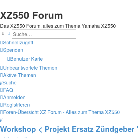
XZ550 Forum
Das XZ550 Forum, alles zum Thema Yamaha XZ550
Suche
Erweiterte Suche
Schnellzugriff
Spenden
Benutzer Karte
Unbeantwortete Themen
Aktive Themen
Suche
FAQ
Anmelden
Registrieren
Foren-Übersicht
XZ Forum - Alles zum Thema XZ550
Suche
Workshop < Projekt Ersatz Zündgeber 