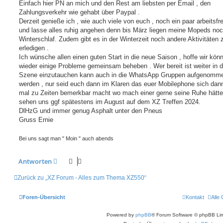
Einfach hier PN an mich und den Rest am liebsten per Email , den
Zahlungsverkehr wie gehabt über Paypal .
Derzeit genieße ich , wie auch viele von euch , noch ein paar arbeitsfr
und lasse alles ruhig angehen denn bis März liegen meine Mopeds no
Winterschlaf. Zudem gibt es in der Winterzeit noch andere Aktivitäten 
erledigen .
Ich wünsche allen einen guten Start in die neue Saison , hoffe wir könn
wieder einige Probleme gemeinsam beheben . Wer bereit ist weiter in 
Szene einzutauchen kann auch in die WhatsApp Gruppen aufgenomm
werden , nur seid euch dann im Klaren das euer Mobilephone sich dan
mal zu Zeiten bemerkbar macht wo mach einer gerne seine Ruhe hätte
sehen uns ggf spätestens im August auf dem XZ Treffen 2024.
DlHzG und immer genug Asphalt unter den Pneus
Gruss Ernie
Bei uns sagt man " Moin " auch abends
Antworten
Zurück zu „XZ Forum - Alles zum Thema XZ550“
Foren-Übersicht
Kontakt
Alle
Powered by
phpBB
® Forum Software © phpBB Lim