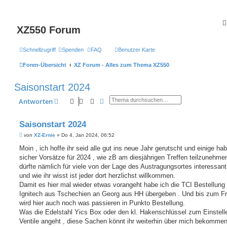
XZ550 Forum
Schnellzugriff
Spenden
FAQ
Benutzer Karte
Foren-Übersicht
XZ Forum - Alles zum Thema XZ550
Saisonstart 2024
Suche
Erweiterte Suche
Antworten
Saisonstart 2024
B
von
XZ-Ernie
»
Do 4. Jan 2024, 06:52
e
i
Moin , ich hoffe ihr seid alle gut ins neue Jahr gerutscht und einige ha
t
sicher Vorsätze für 2024 , wie zB am diesjährigen Treffen teilzunehme
r
a
dürfte nämlich für viele von der Lage des Austragungsortes interessant
g
und wie ihr wisst ist jeder dort herzlichst willkommen.
Damit es hier mal wieder etwas vorangeht habe ich die TCI Bestellung
Ignitech aus Tschechien an Georg aus HH übergeben . Und bis zum Fr
wird hier auch noch was passieren in Punkto Bestellung.
Was die Edelstahl Yics Box oder den kl. Hakenschlüssel zum Einstell
Ventile angeht , diese Sachen könnt ihr weiterhin über mich bekommen