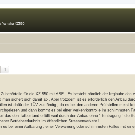
ma Yamaha XZ550
Suche
Erweiterte Suche
 Zubehörteile für die XZ 550 mit ABE . Es besteht nämlich der Irrglaube das 
d man sichert sich damit ab . Aber trotzdem ist es erforderlich den Anbau durc
en ist dafür der TÜV zuständig , da es bei den anderen Prüfstellen meist kei
durchgelesen und dann kommt es bei einer Verkehrkontrolle im schlimmsten Fal
eil das den Tatbestand erfüllt weil durch den Anbau ohne " Eintragung " die Be
hener Betriebserlaubnis im öffentlichen Strassenverkehr !
es bei einer Aufkärung , einer Verwarnung oder schlimmsten Falles mit einer