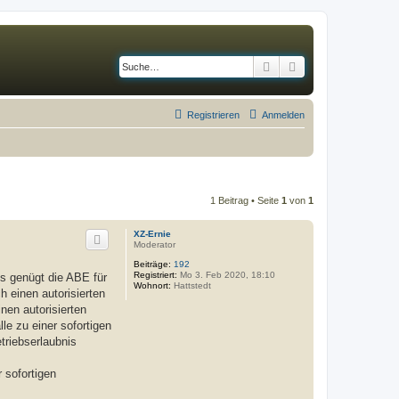
Suche
Erweiterte Suche
Registrieren
Anmelden
1 Beitrag • Seite
1
von
1
XZ-Ernie
Moderator
Beiträge:
192
Registriert:
Mo 3. Feb 2020, 18:10
es genügt die ABE für
Wohnort:
Hattstedt
h einen autorisierten
nen autorisierten
le zu einer sofortigen
triebserlaubnis
 sofortigen