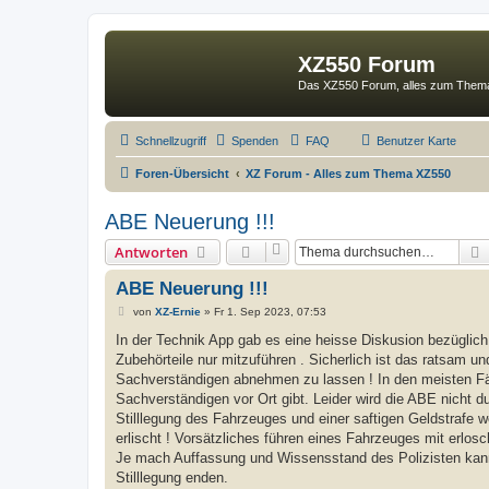
XZ550 Forum
Das XZ550 Forum, alles zum The
Schnellzugriff
Spenden
FAQ
Benutzer Karte
Foren-Übersicht
XZ Forum - Alles zum Thema XZ550
ABE Neuerung !!!
Antworten
ABE Neuerung !!!
B
von
XZ-Ernie
»
Fr 1. Sep 2023, 07:53
e
i
In der Technik App gab es eine heisse Diskusion bezüglich
t
Zubehörteile nur mitzuführen . Sicherlich ist das ratsam un
r
a
Sachverständigen abnehmen zu lassen ! In den meisten Fäll
g
Sachverständigen vor Ort gibt. Leider wird die ABE nicht 
Stilllegung des Fahrzeuges und einer saftigen Geldstrafe w
erlischt ! Vorsätzliches führen eines Fahrzeuges mit erlosc
Je mach Auffassung und Wissensstand des Polizisten kann 
Stilllegung enden.