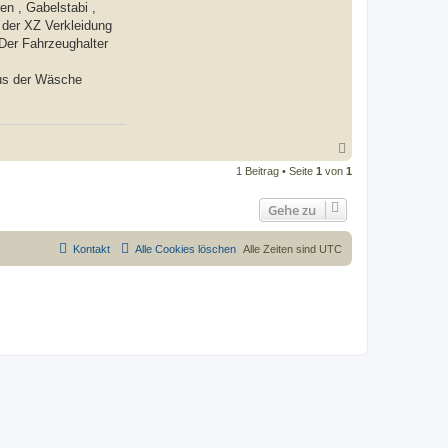
en , Gabelstabi ,
l der XZ Verkleidung
 Der Fahrzeughalter
aus der Wäsche
N
a
1 Beitrag • Seite
1
von
1
c
h
o
Gehe zu
b
e
n
Kontakt
Alle Cookies löschen
Alle Zeiten sind
UTC