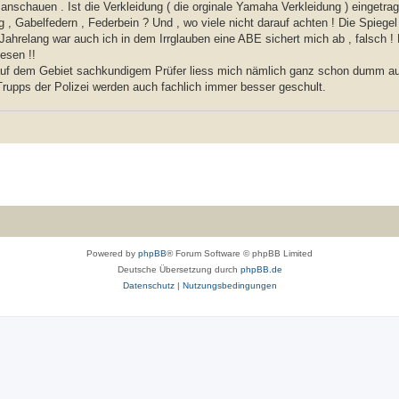
anschauen . Ist die Verkleidung ( die orginale Yamaha Verkleidung ) eingetrag
g , Gabelfedern , Federbein ? Und , wo viele nicht darauf achten ! Die Spiege
 Jahrelang war auch ich in dem Irrglauben eine ABE sichert mich ab , falsch !
esen !!
 auf dem Gebiet sachkundigem Prüfer liess mich nämlich ganz schon dumm 
 Trupps der Polizei werden auch fachlich immer besser geschult.
Powered by
phpBB
® Forum Software © phpBB Limited
Deutsche Übersetzung durch
phpBB.de
Datenschutz
|
Nutzungsbedingungen