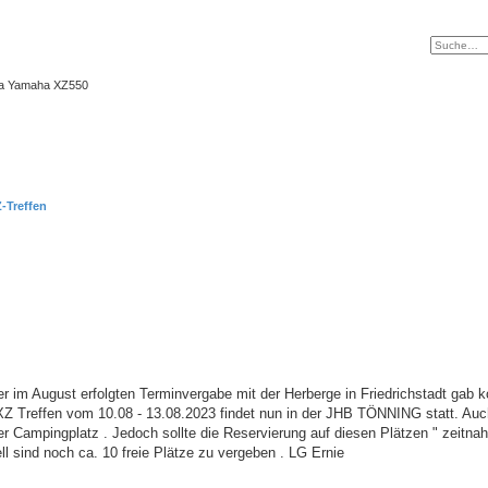
ma Yamaha XZ550
Z-Treffen
 im August erfolgten Terminvergabe mit der Herberge in Friedrichstadt gab k
 XZ Treffen vom 10.08 - 13.08.2023 findet nun in der JHB TÖNNING statt. Auc
er Campingplatz . Jedoch sollte die Reservierung auf diesen Plätzen " zeitnah 
l sind noch ca. 10 freie Plätze zu vergeben . LG Ernie