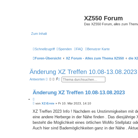
XZ550 Forum
Das XZ550 Forum, alles zum The
Zum Inhalt
Schnellzugriff
Spenden
FAQ
Benutzer Karte
Foren-Übersicht
XZ Forum - Alles zum Thema XZ550
die X
Änderung XZ Treffen 10.08-13.08.2023
S
E
Antworten
u
r
c
w
h
e
Änderung XZ Treffen 10.08-13.08.2023
e
i
t
Z
e
B
i
von
XZ-Ernie
»
Fr 10. Mär 2023, 14:10
r
e
t
t
i
XZ Treffen 2023 Info ! Nachdem es Unstimmigkeiten mit der
e
i
t
S
eine andere Herberge in der Nähe finden . Das diesjährige
e
r
u
r
a
besteht die Möglichkeit eines örtlichen WoMo Stellplatz od
c
e
g
h
Auch hier sind Bademöglichkeiten ganz in der Nähe . Aktuel
n
e