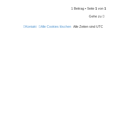
1 Beitrag • Seite
1
von
1
Gehe zu
Kontakt
Alle Cookies löschen
Alle Zeiten sind
UTC