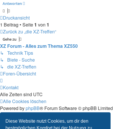
Antworten
Druckansicht
1 Beitrag • Seite
1
von
1
Zurück zu „die XZ-Treffen“
Gehe zu
XZ Forum - Alles zum Thema XZ550
↳ Technik Tips
↳ Biete - Suche
↳ die XZ-Treffen
Foren-Übersicht
Kontakt
Alle Zeiten sind
UTC
Alle Cookies löschen
Powered by
phpBB
® Forum Software © phpBB Limited
Deutsche Übersetzung durch
phpBB.de
Datenschutz
|
Nutzungsbedingungen
Diese Website nutzt Cookies, um dir den
bestmöglichen Komfort bei der Nutzung zu