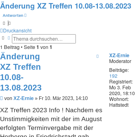
Änderung XZ Treffen 10.08-13.08.2023
Antworten
Druckansicht
Suche
Erweiterte Suche
1 Beitrag • Seite
1
von
1
Änderung
XZ-Ernie
Moderator
XZ Treffen
Beiträge:
192
10.08-
Registriert:
13.08.2023
Mo 3. Feb
2020, 18:10
Wohnort:
Beitrag
von
XZ-Ernie
»
Fr 10. Mär 2023, 14:10
Hattstedt
XZ Treffen 2023 Info ! Nachdem es
Unstimmigkeiten mit der im August
erfolgten Terminvergabe mit der
Herberge in Friedrichstadt gab