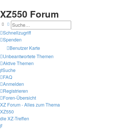
XZ550 Forum
Suche
Erweiterte Suche
Schnellzugriff
Spenden
Benutzer Karte
Unbeantwortete Themen
Aktive Themen
Suche
FAQ
Anmelden
Registrieren
Foren-Übersicht
XZ Forum - Alles zum Thema
XZ550
die XZ-Treffen
Suche