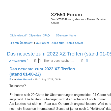
XZ550 Forum
Das XZ550 Forum, alles zum Thema Yamaha
XZ550
Schnellzugriff
Spenden
FAQ
Benutzer Karte
Foren-Übersicht
XZ Forum - Alles zum Thema XZ550
Das neueste zum 2022 XZ Treffen (stand 01-0
Suche
Erweiterte Suc
Antworten
Das neueste zum 2022 XZ Treffen
(stand 01-08-22)
B
von
Marc Brassé
»
Mo 1. Aug 2022, 08:54
e
i
Teilnahme?
t
r
a
Es haben sich 29 Gäste für Übernachtungen angemeldet. 24 Gäste ha
g
angezahlt. Die letzten 5 überlegen sich die Sache wohl noch immer.
Als Letztes hat sich ein Paar aus Österreich angeschlossen. Wird es 
noch ein Bisschen international! Sonst ist ja nur noch 1 “Holländer” da