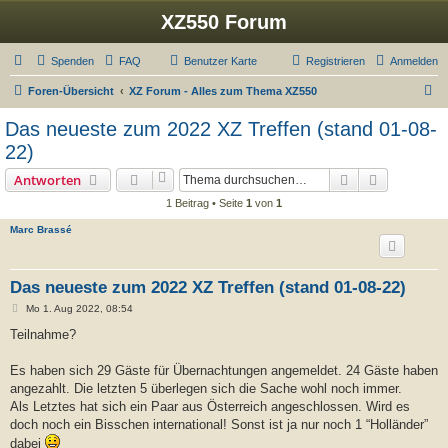
XZ550 Forum
Spenden
FAQ
Benutzer Karte
Registrieren
Anmelden
S
Foren-Übersicht
XZ Forum - Alles zum Thema XZ550
u
Das neueste zum 2022 XZ Treffen (stand 01-08-
c
22)
h
Suche
Erweiterte
Antworten
e
1 Beitrag • Seite
1
von
1
Marc Brassé
Das neueste zum 2022 XZ Treffen (stand 01-08-22)
B
Mo 1. Aug 2022, 08:54
e
i
Teilnahme?
t
r
a
Es haben sich 29 Gäste für Übernachtungen angemeldet. 24 Gäste haben
g
angezahlt. Die letzten 5 überlegen sich die Sache wohl noch immer.
Als Letztes hat sich ein Paar aus Österreich angeschlossen. Wird es
doch noch ein Bisschen international! Sonst ist ja nur noch 1 “Holländer”
dabei