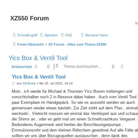
XZ550 Forum
Schnellzugriff
Spenden
FAQ
Benutzer Karte
Foren-Übersicht
XZ Forum - Alles zum Thema XZ550
Yics Box & Ventil Tool
Suche
Erweit
Antworten
Yics Box & Ventil Tool
B
von
XZ-Ernie
»
Mo 25. Jul 2022, 19:14
e
i
Moin , ich werde für Michael & Thorsten Yics Boxen mitbringen und
t
vorsichtshalber noch 2 in Reserve dabei haben . Auch vom Ventil Tool 
r
a
paar Exemplare im Handgepäck. So wie es aussieht werden wir auch
g
gemeinsam wieder etwas basteln. Zur Zeit steht auf dem Plan , einmal
wechseln . Vieleicht messen wir einmal das Ventilspiel aus und schau
die Shims an , oder es geht mal um einen Schnellcrashkurs Vergaser .
Bedonderes Augenmerk wird hierbei der Beschleunigerpumpe ,
Emmulsionsrohr und dem kleinen Röhrchem gewidmet.Auf alle Fälle a
sollten wir uns über Bezugsquellen austauschen , denn dank des