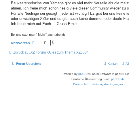
Baukastenprinzips von Yamaha gibt es viel mehr Neuteile als die meis
ahnen. Ich freue mich schon riesig viele dieser Community wieder zu 
Für alle Neulinge sei gesagt , jeder ist wichtig ! Es gibt bei uns keine 
oder unwichtigen XZler und es gibt auch keine dummen oder doofe Fra
Ich freue mich auf Euch ... Gruss Ernie
Bei uns sagt man " Moin " auch abends
Antworten
Zurück zu „XZ Forum - Alles zum Thema XZ550“
Foren-Übersicht
Kontakt
Al
Powered by
phpBB
® Forum Software © phpBB Lim
Deutsche Übersetzung durch
phpBB.de
Datenschutz
|
Nutzungsbedingungen