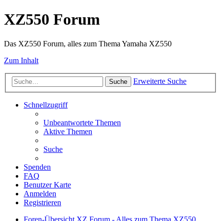
XZ550 Forum
Das XZ550 Forum, alles zum Thema Yamaha XZ550
Zum Inhalt
Erweiterte Suche
Suche
Schnellzugriff
Unbeantwortete Themen
Aktive Themen
Suche
Spenden
FAQ
Benutzer Karte
Anmelden
Registrieren
Foren-Übersicht
XZ Forum - Alles zum Thema XZ550