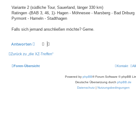
Variante 2 (südliche Tour, Sauerland, länger 330 km)
Ratingen -(BAB 3, 46, 1)- Hagen - Möhnesee - Marsberg - Bad Driburg 
Pyrmont - Hameln - Stadthagen
Falls sich jemand anschließen möchte? Gerne.
Antworten
Zurück zu „die XZ-Treffen“
Foren-Übersicht
Kontakt
Al
Powered by
phpBB
® Forum Software © phpBB Lim
Deutsche Übersetzung durch
phpBB.de
Datenschutz
|
Nutzungsbedingungen