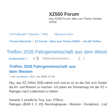
XZ550 Forum
Das XZ550 Forum, alles zum Thema Yamaha
XZ550
Schnellzugriff
Spenden
FAQ
Benutzer Karte
Foren-Übersicht
XZ Forum - Alles zum Thema XZ550
die XZ-Treffen
Treffen 2026 Fahrgemeinschaft aus dem West
Suche
Erweiterte Suc
Antworten
Treffen 2026 Fahrgemeinschaft aus
dem Westen
B
von
carchaias
»
Di 2. Jun 2026, 07:50
e
i
Hey, das XZ-Teffen 2026 nähert sich und es ist an der Zeit sich Geda
t
die An- und Abreise zu machen. Ich plane am Donnerstag mit der XZ 
r
a
Ratingen nach Lüdersfeld zu fahren.
g
Variante 1 (nördliche Tour, kurz 270km)
Ratingen -(BAB 3, 2, 43)- Recklinghausen - Münster - Osnabrück - Lüd