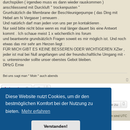
durchspülen ( irgendwo muss es dann wieder rauskommen )
anschliessend mit Durckluft " trockenpusten "
Grunfsätzlich die Membrane der Beschleunigerpumpe ( das Ding mit
Hebel am hi Vergaser ) erneuern .
Und natürlich darf man jeden von uns per pn kontaktieren .
Nur seid bitte nicht böse wenn es mal länger dauert bis eine Antwort
kommt . Ich schaue meist 1 x wöchentlich ins forum
und beantworte grundsätzlich Fragen soweit es mir möglich ist. Und noch
etwas das mir sehr am Herzen liegt :
FÜR MICH GIBT ES KEINE BESSEREN ODER WICHTIGEREN XZler ,
jeder ist mal bei Null angefangen und der freundschaftliche Umgang mit -
u. untereinsnder sollte unser oberstes Gebot bleiben.
DlHzG Ernie
Bei uns sagt man " Moin " auch abends
Antworten
1 Beitrag • Seite
1
von
1
Diese Website nutzt Cookies, um dir den
bestmöglichen Komfort bei der Nutzung zu
Gehe zu
bieten.
Mehr erfahren
Foren-Übersicht
Kontakt
Alle Cookies löschen
Alle Zeiten sind
UTC
Verstanden!
Powered by
phpBB
® Forum Software © phpBB Limited