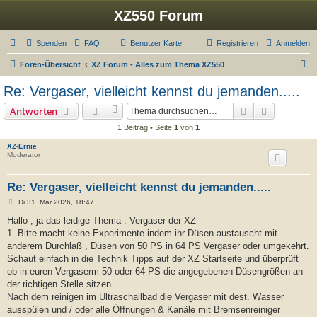
XZ550 Forum
Spenden
FAQ
Benutzer Karte
Registrieren
Anmelden
S
Foren-Übersicht
XZ Forum - Alles zum Thema XZ550
u
Re: Vergaser, vielleicht kennst du jemanden.....
c
Suche
Erweiterte
Antworten
h
1 Beitrag • Seite
1
von
1
e
XZ-Ernie
Moderator
Re: Vergaser, vielleicht kennst du jemanden.....
B
Di 31. Mär 2026, 18:47
e
i
Hallo , ja das leidige Thema : Vergaser der XZ
t
1. Bitte macht keine Experimente indem ihr Düsen austauscht mit
r
a
anderem Durchlaß , Düsen von 50 PS in 64 PS Vergaser oder umgekehrt.
g
Schaut einfach in die Technik Tipps auf der XZ Startseite und überprüft
ob in euren Vergaserm 50 oder 64 PS die angegebenen Düsengrößen an
der richtigen Stelle sitzen.
Nach dem reinigen im Ultraschallbad die Vergaser mit dest. Wasser
ausspülen und / oder alle Öffnungen & Kanäle mit Bremsenreiniger