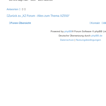
Antworten
Zurück zu „XZ Forum - Alles zum Thema XZ550“
Foren-Übersicht
Kontakt
Al
Powered by
phpBB
® Forum Software © phpBB Lim
Deutsche Übersetzung durch
phpBB.de
Datenschutz
|
Nutzungsbedingungen