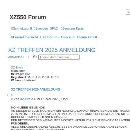
XZ550 Forum
Schnellzugriff
Spenden
FAQ
Benutzer Karte
Foren-Übersicht
XZ Forum - Alles zum Thema XZ550
XZ TREFFEN 2025 ANMELDUNG
S
E
Antworten
u
r
c
w
h
e
XZ-Ernie
e
i
Moderator
t
Beiträge:
192
e
Registriert:
Mo 3. Feb 2020, 18:10
Wohnort:
Hattstedt
r
t
e
XZ TREFFEN 2025 ANMELDUNG
S
Z
u
i
c
B
von
XZ-Ernie
»
Mi 12. Mär 2025, 11:21
t
h
e
i
e
i
e
MOIN LIEBE GEMEINDE
r
AN DIESER STELLE MÖCHTEN WIR NOCHMAL DARAUF HINWEISEN DIE EINTRAGUN
t
e
2025 IN ÖSTERREICH ZU MACHEN UND DAFÜR DAS ANMELDEFORMULAR ZU NUTZEN
r
n
BUCHUNGEN ABSCHLIESSEN KÖNNEN.
a
DER BETREIBER DES WEINGUTES MÖCHTE NATÜRLICH NICHT BENÖTIGTE UNTE
g
FREIGEBEN.
ALSO URLAUBSPLANUNG ABSCHLIESSEN UND ANMELDEFORMULAR ABSENDEN
Bei uns sagt man " Moin " auch abends