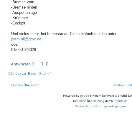
-Bremse vorn
-Bremse hinten
-Auspuffanlage
-Krümmer
-Cockpit
Und vieles mehr, bei Interesse an Teilen einfach melden unter
prem.uli@gmx.de
oder
015251024328
Antworten
Zurück zu „Biete - Suche“
Foren-Übersicht
Kontakt
Al
Powered by
phpBB
® Forum Software © phpBB Lim
Deutsche Übersetzung durch
phpBB.de
Datenschutz
|
Nutzungsbedingungen