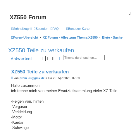
XZ550 Forum
Schnellzugriff
Spenden
FAQ
Benutzer Karte
Foren-Übersicht
XZ Forum - Alles zum Thema XZ550
Biete - Suche
XZ550 Teile zu verkaufen
Suche
Erweiterte Suche
Antworten
XZ550 Teile zu verkaufen
B
von
prem.uli@gmx.de
»
Do 20. Apr 2023, 07:35
e
i
Hallo zusammen,
t
ich trenne mich von meiner Ersatzteilsammlung vieler XZ Teile.
r
a
g
-Felgen von, hinten
-Vergaser
-Verkleidung
-Motor
-Kardan
-Schwinge