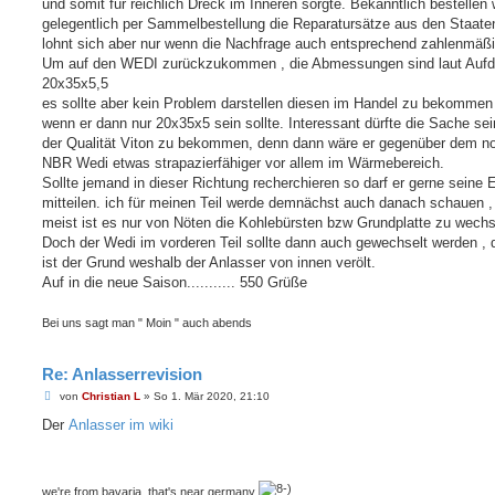
und somit für reichlich Dreck im Inneren sorgte. Bekanntlich bestellen 
gelegentlich per Sammelbestellung die Reparatursätze aus den Staate
lohnt sich aber nur wenn die Nachfrage auch entsprechend zahlenmäßig
Um auf den WEDI zurückzukommen , die Abmessungen sind laut Aufd
20x35x5,5
es sollte aber kein Problem darstellen diesen im Handel zu bekommen
wenn er dann nur 20x35x5 sein sollte. Interessant dürfte die Sache sei
der Qualität Viton zu bekommen, denn dann wäre er gegenüber dem n
NBR Wedi etwas strapazierfähiger vor allem im Wärmebereich.
Sollte jemand in dieser Richtung recherchieren so darf er gerne seine 
mitteilen. ich für meinen Teil werde demnächst auch danach schauen ,
meist ist es nur von Nöten die Kohlebürsten bzw Grundplatte zu wechs
Doch der Wedi im vorderen Teil sollte dann auch gewechselt werden , 
ist der Grund weshalb der Anlasser von innen verölt.
Auf in die neue Saison........... 550 Grüße
Bei uns sagt man " Moin " auch abends
Re: Anlasserrevision
B
von
Christian L
»
So 1. Mär 2020, 21:10
e
i
Der
Anlasser im wiki
t
r
a
g
we're from bavaria, that's near germany