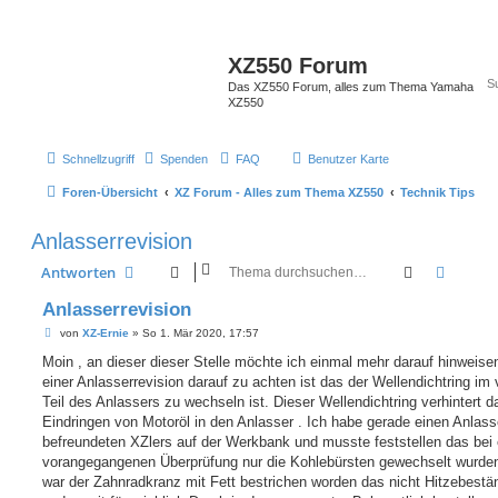
XZ550 Forum
Das XZ550 Forum, alles zum Thema Yamaha
XZ550
Schnellzugriff
Spenden
FAQ
Benutzer Karte
Foren-Übersicht
XZ Forum - Alles zum Thema XZ550
Technik Tips
Anlasserrevision
Suche
Erweit
Antworten
Anlasserrevision
B
von
XZ-Ernie
»
So 1. Mär 2020, 17:57
e
i
Moin , an dieser dieser Stelle möchte ich einmal mehr darauf hinweise
t
einer Anlasserrevision darauf zu achten ist das der Wellendichtring im
r
a
Teil des Anlassers zu wechseln ist. Dieser Wellendichtring verhintert d
g
Eindringen von Motoröl in den Anlasser . Ich habe gerade einen Anlass
befreundeten XZlers auf der Werkbank und musste feststellen das bei 
vorangegangenen Überprüfung nur die Kohlebürsten gewechselt wurd
war der Zahnradkranz mit Fett bestrichen worden das nicht Hitzebestä