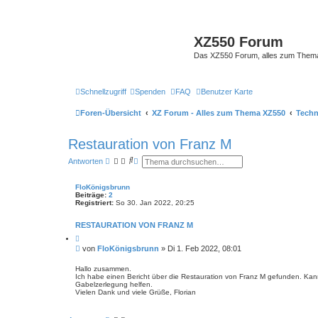
XZ550 Forum
Das XZ550 Forum, alles zum The
Schnellzugriff
Spenden
FAQ
Benutzer Karte
Foren-Übersicht
XZ Forum - Alles zum Thema XZ550
Techn
Restauration von Franz M
S
E
Antworten
u
r
c
w
h
e
FloKönigsbrunn
e
i
Beiträge:
2
t
Registriert:
So 30. Jan 2022, 20:25
e
r
RESTAURATION VON FRANZ M
t
e
Z
S
i
B
von
FloKönigsbrunn
»
Di 1. Feb 2022, 08:01
t
u
e
i
c
i
e
Hallo zusammen.
h
r
Ich habe einen Bericht über die Restauration von Franz M gefunden. Kann
t
e
e
Gabelzerlegung helfen.
r
n
Vielen Dank und viele Grüße, Florian
a
g