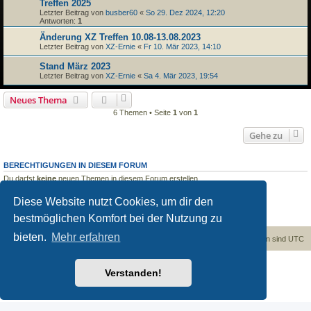
Treffen 2025
Letzter Beitrag von
busber60
«
So 29. Dez 2024, 12:20
Antworten:
1
Änderung XZ Treffen 10.08-13.08.2023
Letzter Beitrag von
XZ-Ernie
«
Fr 10. Mär 2023, 14:10
Stand März 2023
Letzter Beitrag von
XZ-Ernie
«
Sa 4. Mär 2023, 19:54
Neues Thema
6 Themen • Seite
1
von
1
Gehe zu
BERECHTIGUNGEN IN DIESEM FORUM
Du darfst
keine
neuen Themen in diesem Forum erstellen.
Du darfst
keine
Antworten zu Themen in diesem Forum erstellen.
Du darfst deine Beiträge in diesem Forum
nicht
ändern.
Diese Website nutzt Cookies, um dir den
Du darfst deine Beiträge in diesem Forum
nicht
löschen.
bestmöglichen Komfort bei der Nutzung zu
Du darfst
keine
Dateianhänge in diesem Forum erstellen.
bieten.
Mehr erfahren
Foren-Übersicht
Kontakt
Alle Cookies löschen
Alle Zeiten sind
UTC
Powered by
phpBB
® Forum Software © phpBB Limited
Verstanden!
Deutsche Übersetzung durch
phpBB.de
Datenschutz
|
Nutzungsbedingungen