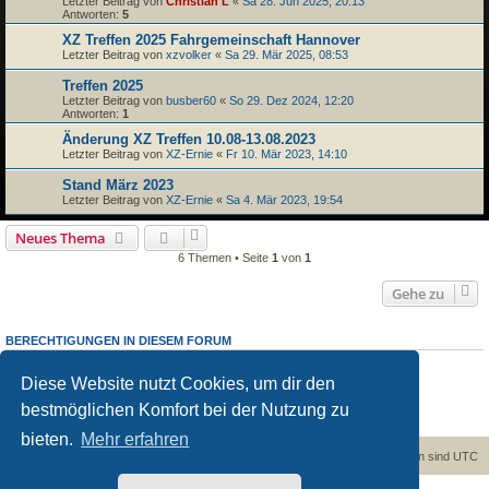
Letzter Beitrag von
Christian L
«
Sa 28. Jun 2025, 20:13
Antworten:
5
XZ Treffen 2025 Fahrgemeinschaft Hannover
Letzter Beitrag von
xzvolker
«
Sa 29. Mär 2025, 08:53
Treffen 2025
Letzter Beitrag von
busber60
«
So 29. Dez 2024, 12:20
Antworten:
1
Änderung XZ Treffen 10.08-13.08.2023
Letzter Beitrag von
XZ-Ernie
«
Fr 10. Mär 2023, 14:10
Stand März 2023
Letzter Beitrag von
XZ-Ernie
«
Sa 4. Mär 2023, 19:54
Neues Thema
6 Themen • Seite
1
von
1
Gehe zu
BERECHTIGUNGEN IN DIESEM FORUM
Du darfst
keine
neuen Themen in diesem Forum erstellen.
Du darfst
keine
Antworten zu Themen in diesem Forum erstellen.
Diese Website nutzt Cookies, um dir den
Du darfst deine Beiträge in diesem Forum
nicht
ändern.
bestmöglichen Komfort bei der Nutzung zu
Du darfst deine Beiträge in diesem Forum
nicht
löschen.
Du darfst
keine
Dateianhänge in diesem Forum erstellen.
bieten.
Mehr erfahren
Foren-Übersicht
Kontakt
Alle Cookies löschen
Alle Zeiten sind
UTC