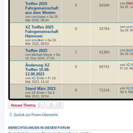
Treffen 2025
von
Chri
5
93346
Sa 28. J
Fahrgemeinschaft
aus dem Westen
von
carchaias
»
Sa 29.
Mär 2025, 08:24
XZ Treffen 2025
von
xzvo
0
33764
Sa 29. M
Fahrgemeinschaft
Hannover
von
xzvolker
»
Sa 29.
Mär 2025, 08:53
Treffen 2025
von
busb
1
51393
So 29. D
von
Michael Mayer
»
Do
19. Dez 2024, 17:02
Änderung XZ
von
XZ-E
0
69742
Fr 10. M
Treffen 10.08-
13.08.2023
von
XZ-Ernie
»
Fr 10.
Mär 2023, 14:10
Stand März 2023
von
XZ-E
0
71234
Sa 4. Mä
von
XZ-Ernie
»
Sa 4.
Mär 2023, 19:54
Neues Thema
Zurück zur Foren-Übersicht
BERECHTIGUNGEN IN DIESEM FORUM