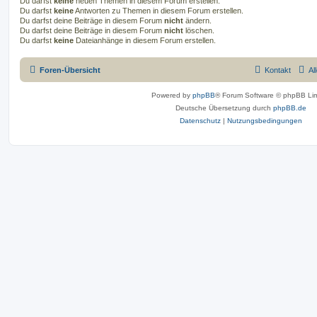
Du darfst
keine
neuen Themen in diesem Forum erstellen.
Du darfst
keine
Antworten zu Themen in diesem Forum erstellen.
Du darfst deine Beiträge in diesem Forum
nicht
ändern.
Du darfst deine Beiträge in diesem Forum
nicht
löschen.
Du darfst
keine
Dateianhänge in diesem Forum erstellen.
Foren-Übersicht
Kontakt
Al
Powered by
phpBB
® Forum Software © phpBB Lim
Deutsche Übersetzung durch
phpBB.de
Datenschutz
|
Nutzungsbedingungen