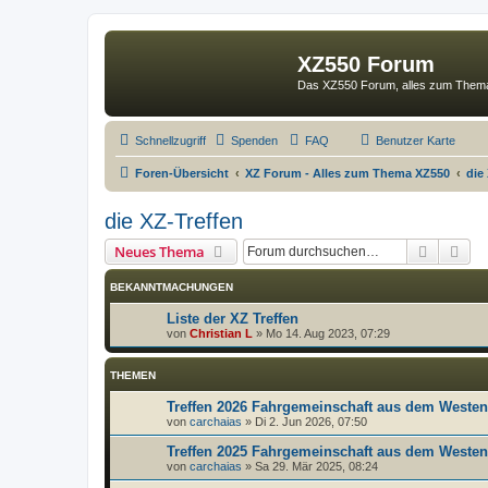
XZ550 Forum
Das XZ550 Forum, alles zum The
Schnellzugriff
Spenden
FAQ
Benutzer Karte
Foren-Übersicht
XZ Forum - Alles zum Thema XZ550
die
die XZ-Treffen
Suche
Erw
Neues Thema
BEKANNTMACHUNGEN
Liste der XZ Treffen
von
Christian L
»
Mo 14. Aug 2023, 07:29
THEMEN
Treffen 2026 Fahrgemeinschaft aus dem Westen
von
carchaias
»
Di 2. Jun 2026, 07:50
Treffen 2025 Fahrgemeinschaft aus dem Westen
von
carchaias
»
Sa 29. Mär 2025, 08:24