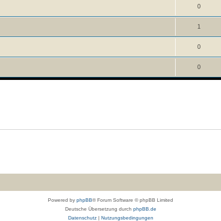
0
1
0
0
Powered by
phpBB
® Forum Software © phpBB Limited
Deutsche Übersetzung durch
phpBB.de
Datenschutz
|
Nutzungsbedingungen