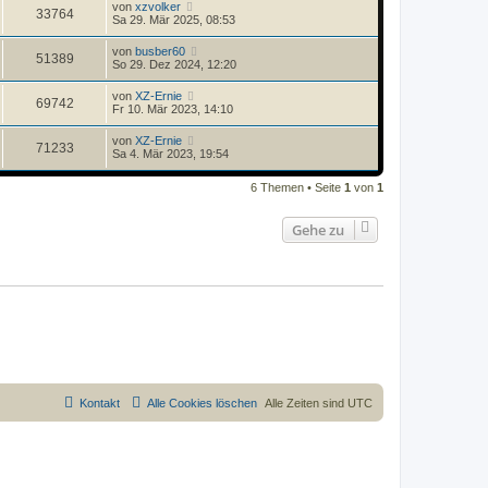
von
xzvolker
33764
Sa 29. Mär 2025, 08:53
von
busber60
51389
So 29. Dez 2024, 12:20
von
XZ-Ernie
69742
Fr 10. Mär 2023, 14:10
von
XZ-Ernie
71233
Sa 4. Mär 2023, 19:54
6 Themen • Seite
1
von
1
Gehe zu
Kontakt
Alle Cookies löschen
Alle Zeiten sind
UTC