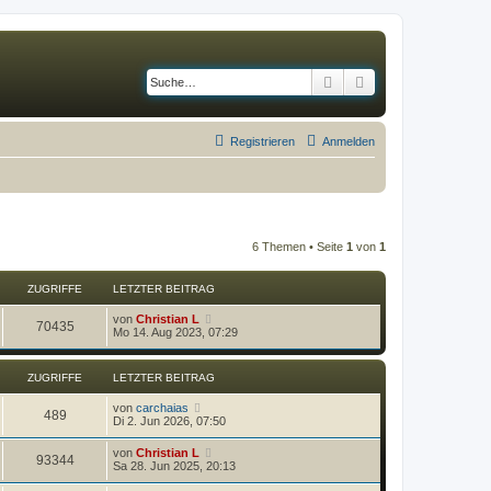
Suche
Erweiterte Suche
Registrieren
Anmelden
6 Themen • Seite
1
von
1
ZUGRIFFE
LETZTER BEITRAG
von
Christian L
70435
Mo 14. Aug 2023, 07:29
ZUGRIFFE
LETZTER BEITRAG
von
carchaias
489
Di 2. Jun 2026, 07:50
von
Christian L
93344
Sa 28. Jun 2025, 20:13