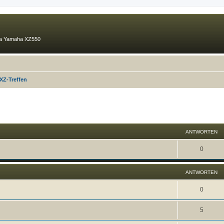
ma Yamaha XZ550
 XZ-Treffen
eiterte Suche
ANTWORTEN
0
ANTWORTEN
0
5