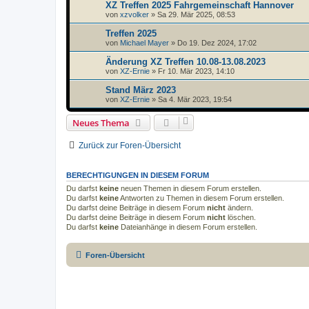
XZ Treffen 2025 Fahrgemeinschaft Hannover
von
xzvolker
»
Sa 29. Mär 2025, 08:53
Treffen 2025
von
Michael Mayer
»
Do 19. Dez 2024, 17:02
Änderung XZ Treffen 10.08-13.08.2023
von
XZ-Ernie
»
Fr 10. Mär 2023, 14:10
Stand März 2023
von
XZ-Ernie
»
Sa 4. Mär 2023, 19:54
Neues Thema
Zurück zur Foren-Übersicht
BERECHTIGUNGEN IN DIESEM FORUM
Du darfst
keine
neuen Themen in diesem Forum erstellen.
Du darfst
keine
Antworten zu Themen in diesem Forum erstellen.
Du darfst deine Beiträge in diesem Forum
nicht
ändern.
Du darfst deine Beiträge in diesem Forum
nicht
löschen.
Du darfst
keine
Dateianhänge in diesem Forum erstellen.
Foren-Übersicht