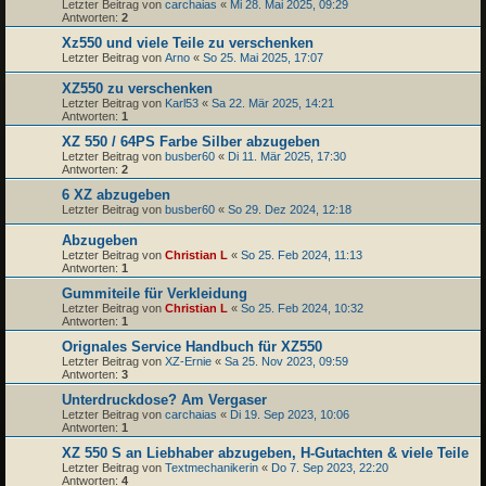
Letzter Beitrag von
carchaias
«
Mi 28. Mai 2025, 09:29
Antworten:
2
Xz550 und viele Teile zu verschenken
Letzter Beitrag von
Arno
«
So 25. Mai 2025, 17:07
XZ550 zu verschenken
Letzter Beitrag von
Karl53
«
Sa 22. Mär 2025, 14:21
Antworten:
1
XZ 550 / 64PS Farbe Silber abzugeben
Letzter Beitrag von
busber60
«
Di 11. Mär 2025, 17:30
Antworten:
2
6 XZ abzugeben
Letzter Beitrag von
busber60
«
So 29. Dez 2024, 12:18
Abzugeben
Letzter Beitrag von
Christian L
«
So 25. Feb 2024, 11:13
Antworten:
1
Gummiteile für Verkleidung
Letzter Beitrag von
Christian L
«
So 25. Feb 2024, 10:32
Antworten:
1
Orignales Service Handbuch für XZ550
Letzter Beitrag von
XZ-Ernie
«
Sa 25. Nov 2023, 09:59
Antworten:
3
Unterdruckdose? Am Vergaser
Letzter Beitrag von
carchaias
«
Di 19. Sep 2023, 10:06
Antworten:
1
XZ 550 S an Liebhaber abzugeben, H-Gutachten & viele Teile
Letzter Beitrag von
Textmechanikerin
«
Do 7. Sep 2023, 22:20
Antworten:
4