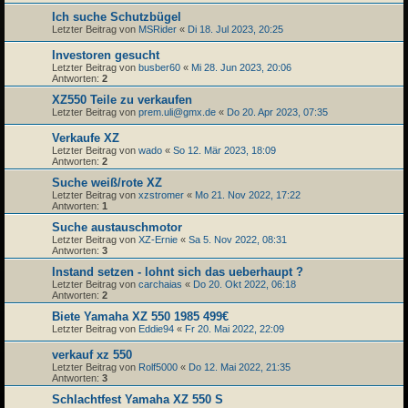
Ich suche Schutzbügel
Letzter Beitrag von
MSRider
«
Di 18. Jul 2023, 20:25
Investoren gesucht
Letzter Beitrag von
busber60
«
Mi 28. Jun 2023, 20:06
Antworten:
2
XZ550 Teile zu verkaufen
Letzter Beitrag von
prem.uli@gmx.de
«
Do 20. Apr 2023, 07:35
Verkaufe XZ
Letzter Beitrag von
wado
«
So 12. Mär 2023, 18:09
Antworten:
2
Suche weiß/rote XZ
Letzter Beitrag von
xzstromer
«
Mo 21. Nov 2022, 17:22
Antworten:
1
Suche austauschmotor
Letzter Beitrag von
XZ-Ernie
«
Sa 5. Nov 2022, 08:31
Antworten:
3
Instand setzen - lohnt sich das ueberhaupt ?
Letzter Beitrag von
carchaias
«
Do 20. Okt 2022, 06:18
Antworten:
2
Biete Yamaha XZ 550 1985 499€
Letzter Beitrag von
Eddie94
«
Fr 20. Mai 2022, 22:09
verkauf xz 550
Letzter Beitrag von
Rolf5000
«
Do 12. Mai 2022, 21:35
Antworten:
3
Schlachtfest Yamaha XZ 550 S