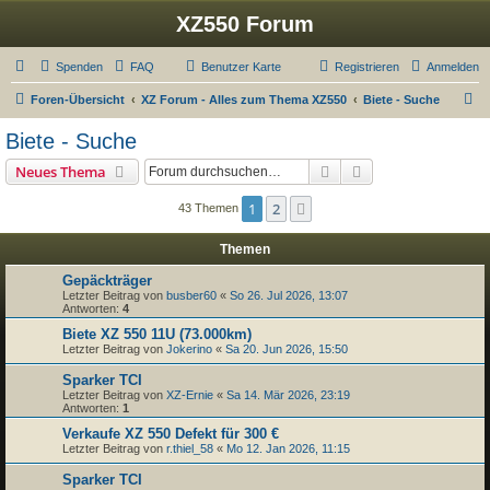
XZ550 Forum
Spenden
FAQ
Benutzer Karte
Registrieren
Anmelden
S
Foren-Übersicht
XZ Forum - Alles zum Thema XZ550
Biete - Suche
u
Biete - Suche
c
Suche
Erweiterte Suche
Neues Thema
h
e
1
2
Nächste
43 Themen
Themen
Gepäckträger
Letzter Beitrag von
busber60
«
So 26. Jul 2026, 13:07
Antworten:
4
Biete XZ 550 11U (73.000km)
Letzter Beitrag von
Jokerino
«
Sa 20. Jun 2026, 15:50
Sparker TCI
Letzter Beitrag von
XZ-Ernie
«
Sa 14. Mär 2026, 23:19
Antworten:
1
Verkaufe XZ 550 Defekt für 300 €
Letzter Beitrag von
r.thiel_58
«
Mo 12. Jan 2026, 11:15
Sparker TCI