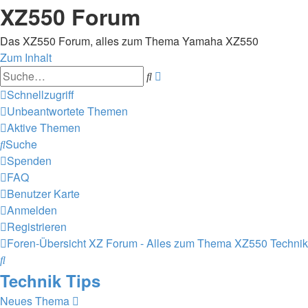
XZ550 Forum
Das XZ550 Forum, alles zum Thema Yamaha XZ550
Zum Inhalt
Erweiterte
Suche
Suche
Schnellzugriff
Unbeantwortete Themen
Aktive Themen
Suche
Spenden
FAQ
Benutzer Karte
Anmelden
Registrieren
Foren-Übersicht
XZ Forum - Alles zum Thema XZ550
Technik
Suche
Technik Tips
Neues Thema