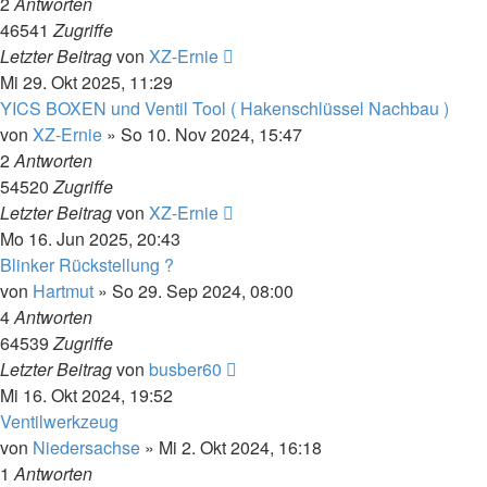
2
Antworten
46541
Zugriffe
Letzter Beitrag
von
XZ-Ernie
Mi 29. Okt 2025, 11:29
YICS BOXEN und Ventil Tool ( Hakenschlüssel Nachbau )
von
XZ-Ernie
»
So 10. Nov 2024, 15:47
2
Antworten
54520
Zugriffe
Letzter Beitrag
von
XZ-Ernie
Mo 16. Jun 2025, 20:43
Blinker Rückstellung ?
von
Hartmut
»
So 29. Sep 2024, 08:00
4
Antworten
64539
Zugriffe
Letzter Beitrag
von
busber60
Mi 16. Okt 2024, 19:52
Ventilwerkzeug
von
Niedersachse
»
Mi 2. Okt 2024, 16:18
1
Antworten