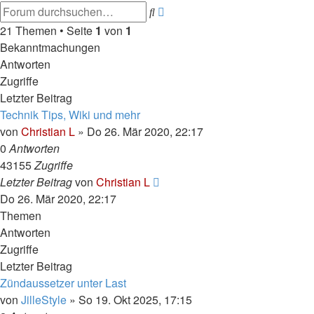
Erweiterte
Suche
Suche
21 Themen • Seite
1
von
1
Bekanntmachungen
Antworten
Zugriffe
Letzter Beitrag
Technik Tips, Wiki und mehr
von
Christian L
»
Do 26. Mär 2020, 22:17
0
Antworten
43155
Zugriffe
Letzter Beitrag
von
Christian L
Do 26. Mär 2020, 22:17
Themen
Antworten
Zugriffe
Letzter Beitrag
Zündaussetzer unter Last
von
JilleStyle
»
So 19. Okt 2025, 17:15