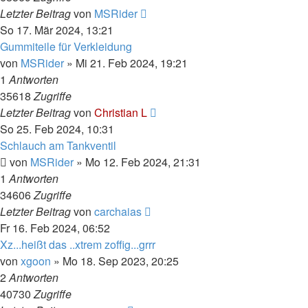
Letzter Beitrag
von
MSRider
So 17. Mär 2024, 13:21
Gummiteile für Verkleidung
von
MSRider
»
Mi 21. Feb 2024, 19:21
1
Antworten
35618
Zugriffe
Letzter Beitrag
von
Christian L
So 25. Feb 2024, 10:31
Schlauch am Tankventil
von
MSRider
»
Mo 12. Feb 2024, 21:31
1
Antworten
34606
Zugriffe
Letzter Beitrag
von
carchaias
Fr 16. Feb 2024, 06:52
Xz...heißt das ..xtrem zoffig...grrr
von
xgoon
»
Mo 18. Sep 2023, 20:25
2
Antworten
40730
Zugriffe