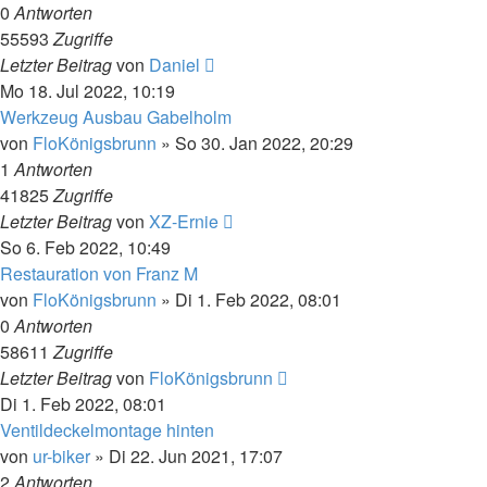
0
Antworten
55593
Zugriffe
Letzter Beitrag
von
Daniel
Mo 18. Jul 2022, 10:19
Werkzeug Ausbau Gabelholm
von
FloKönigsbrunn
»
So 30. Jan 2022, 20:29
1
Antworten
41825
Zugriffe
Letzter Beitrag
von
XZ-Ernie
So 6. Feb 2022, 10:49
Restauration von Franz M
von
FloKönigsbrunn
»
Di 1. Feb 2022, 08:01
0
Antworten
58611
Zugriffe
Letzter Beitrag
von
FloKönigsbrunn
Di 1. Feb 2022, 08:01
Ventildeckelmontage hinten
von
ur-biker
»
Di 22. Jun 2021, 17:07
2
Antworten