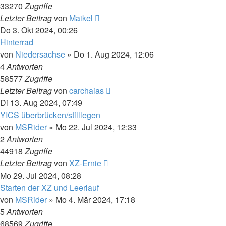
33270
Zugriffe
Letzter Beitrag
von
Maikel
Do 3. Okt 2024, 00:26
Hinterrad
von
Niedersachse
»
Do 1. Aug 2024, 12:06
4
Antworten
58577
Zugriffe
Letzter Beitrag
von
carchaias
Di 13. Aug 2024, 07:49
YICS überbrücken/stilllegen
von
MSRider
»
Mo 22. Jul 2024, 12:33
2
Antworten
44918
Zugriffe
Letzter Beitrag
von
XZ-Ernie
Mo 29. Jul 2024, 08:28
Starten der XZ und Leerlauf
von
MSRider
»
Mo 4. Mär 2024, 17:18
5
Antworten
68569
Zugriffe