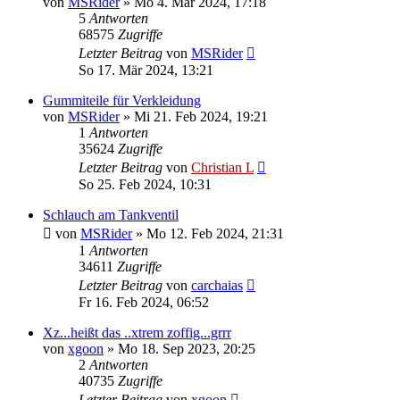
von
MSRider
»
Mo 4. Mär 2024, 17:18
5
Antworten
68575
Zugriffe
Letzter Beitrag
von
MSRider
So 17. Mär 2024, 13:21
Gummiteile für Verkleidung
von
MSRider
»
Mi 21. Feb 2024, 19:21
1
Antworten
35624
Zugriffe
Letzter Beitrag
von
Christian L
So 25. Feb 2024, 10:31
Schlauch am Tankventil
von
MSRider
»
Mo 12. Feb 2024, 21:31
1
Antworten
34611
Zugriffe
Letzter Beitrag
von
carchaias
Fr 16. Feb 2024, 06:52
Xz...heißt das ..xtrem zoffig...grrr
von
xgoon
»
Mo 18. Sep 2023, 20:25
2
Antworten
40735
Zugriffe
Letzter Beitrag
von
xgoon