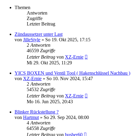
Themen
Antworten
Zugriffe
Letzter Beitrag
Zündaussetzer unter Last
von
JilleStyle
»
So 19. Okt 2025, 17:15
2
Antworten
46559
Zugriffe
Letzter Beitrag
von
XZ-Ernie
Mi 29. Okt 2025, 11:29
YICS BOXEN und Ventil Tool ( Hakenschlüssel Nachbau )
von
XZ-Ernie
»
So 10. Nov 2024, 15:47
2
Antworten
54532
Zugriffe
Letzter Beitrag
von
XZ-Ernie
Mo 16. Jun 2025, 20:43
Blinker Rückstellung ?
von
Hartmut
»
So 29. Sep 2024, 08:00
4
Antworten
64558
Zugriffe
Letzter Beitrag
von
busber60