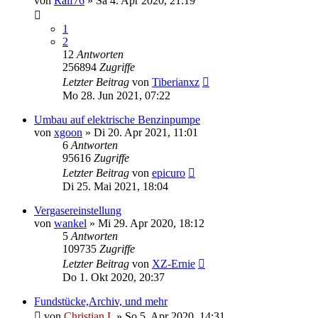
von
Ralf76
»
Sa 4. Apr 2020, 21:19
1
2
12
Antworten
256894
Zugriffe
Letzter Beitrag
von
Tiberianxz
Mo 28. Jun 2021, 07:22
Umbau auf elektrische Benzinpumpe
von
xgoon
»
Di 20. Apr 2021, 11:01
6
Antworten
95616
Zugriffe
Letzter Beitrag
von
epicuro
Di 25. Mai 2021, 18:04
Vergasereinstellung
von
wankel
»
Mi 29. Apr 2020, 18:12
5
Antworten
109735
Zugriffe
Letzter Beitrag
von
XZ-Ernie
Do 1. Okt 2020, 20:37
Fundstücke,Archiv, und mehr
von
Christian L
»
So 5. Apr 2020, 14:31