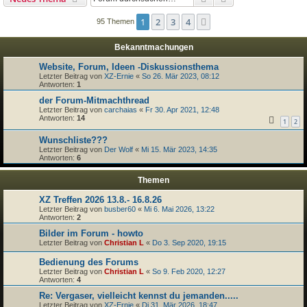
1
2
3
4
Nächste
95 Themen
Bekanntmachungen
Website, Forum, Ideen -Diskussionsthema
Letzter Beitrag von
XZ-Ernie
«
So 26. Mär 2023, 08:12
Antworten:
1
der Forum-Mitmachthread
Letzter Beitrag von
carchaias
«
Fr 30. Apr 2021, 12:48
Antworten:
14
1
2
Wunschliste???
Letzter Beitrag von
Der Wolf
«
Mi 15. Mär 2023, 14:35
Antworten:
6
Themen
XZ Treffen 2026 13.8.- 16.8.26
Letzter Beitrag von
busber60
«
Mi 6. Mai 2026, 13:22
Antworten:
2
Bilder im Forum - howto
Letzter Beitrag von
Christian L
«
Do 3. Sep 2020, 19:15
Bedienung des Forums
Letzter Beitrag von
Christian L
«
So 9. Feb 2020, 12:27
Antworten:
4
Re: Vergaser, vielleicht kennst du jemanden.....
Letzter Beitrag von
XZ-Ernie
«
Di 31. Mär 2026, 18:47