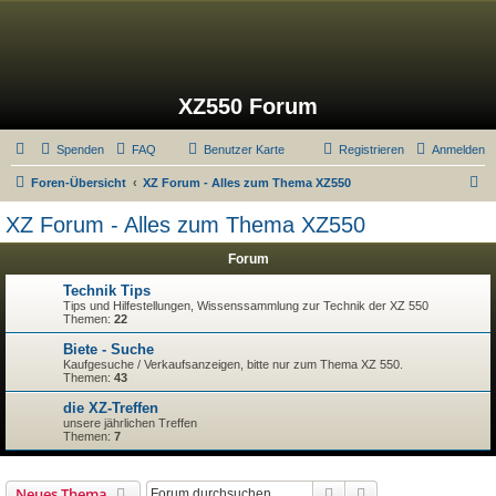
XZ550 Forum
Spenden
FAQ
Benutzer Karte
Registrieren
Anmelden
S
Foren-Übersicht
XZ Forum - Alles zum Thema XZ550
u
XZ Forum - Alles zum Thema XZ550
c
Forum
h
e
Technik Tips
Tips und Hilfestellungen, Wissenssammlung zur Technik der XZ 550
Themen:
22
Biete - Suche
Kaufgesuche / Verkaufsanzeigen, bitte nur zum Thema XZ 550.
Themen:
43
die XZ-Treffen
unsere jährlichen Treffen
Themen:
7
Suche
Erweiterte Suche
Neues Thema