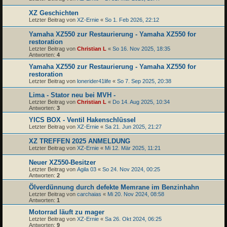
XZ Geschichten
Letzter Beitrag von
XZ-Ernie
«
So 1. Feb 2026, 22:12
Yamaha XZ550 zur Restaurierung - Yamaha XZ550 for
restoration
Letzter Beitrag von
Christian L
«
So 16. Nov 2025, 18:35
Antworten:
4
Yamaha XZ550 zur Restaurierung - Yamaha XZ550 for
restoration
Letzter Beitrag von
lonerider41life
«
So 7. Sep 2025, 20:38
Lima - Stator neu bei MVH -
Letzter Beitrag von
Christian L
«
Do 14. Aug 2025, 10:34
Antworten:
3
YICS BOX - Ventil Hakenschlüssel
Letzter Beitrag von
XZ-Ernie
«
Sa 21. Jun 2025, 21:27
XZ TREFFEN 2025 ANMELDUNG
Letzter Beitrag von
XZ-Ernie
«
Mi 12. Mär 2025, 11:21
Neuer XZ550-Besitzer
Letzter Beitrag von
Agila 03
«
So 24. Nov 2024, 00:25
Antworten:
2
Ölverdünnung durch defekte Memrane im Benzinhahn
Letzter Beitrag von
carchaias
«
Mi 20. Nov 2024, 08:58
Antworten:
1
Motorrad läuft zu mager
Letzter Beitrag von
XZ-Ernie
«
Sa 26. Okt 2024, 06:25
Antworten:
9