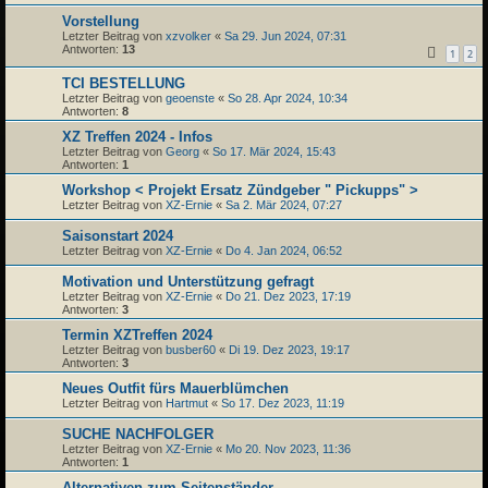
Vorstellung
Letzter Beitrag von
xzvolker
«
Sa 29. Jun 2024, 07:31
Antworten:
13
1
2
TCI BESTELLUNG
Letzter Beitrag von
geoenste
«
So 28. Apr 2024, 10:34
Antworten:
8
XZ Treffen 2024 - Infos
Letzter Beitrag von
Georg
«
So 17. Mär 2024, 15:43
Antworten:
1
Workshop < Projekt Ersatz Zündgeber " Pickupps" >
Letzter Beitrag von
XZ-Ernie
«
Sa 2. Mär 2024, 07:27
Saisonstart 2024
Letzter Beitrag von
XZ-Ernie
«
Do 4. Jan 2024, 06:52
Motivation und Unterstützung gefragt
Letzter Beitrag von
XZ-Ernie
«
Do 21. Dez 2023, 17:19
Antworten:
3
Termin XZTreffen 2024
Letzter Beitrag von
busber60
«
Di 19. Dez 2023, 19:17
Antworten:
3
Neues Outfit fürs Mauerblümchen
Letzter Beitrag von
Hartmut
«
So 17. Dez 2023, 11:19
SUCHE NACHFOLGER
Letzter Beitrag von
XZ-Ernie
«
Mo 20. Nov 2023, 11:36
Antworten:
1
Alternativen zum Seitenständer