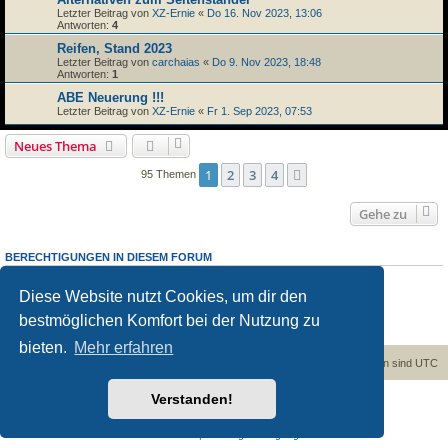
Letzter Beitrag von
XZ-Ernie
«
Do 16. Nov 2023, 13:06
Antworten:
4
Reifen, Stand 2023
Letzter Beitrag von
carchaias
«
Do 9. Nov 2023, 18:48
Antworten:
1
ABE Neuerung !!!
Letzter Beitrag von
XZ-Ernie
«
Fr 1. Sep 2023, 07:53
Neues Thema
1
2
3
4
Nächste
95 Themen
Gehe zu
BERECHTIGUNGEN IN DIESEM FORUM
Du darfst
keine
neuen Themen in diesem Forum erstellen.
Du darfst
keine
Antworten zu Themen in diesem Forum erstellen.
Diese Website nutzt Cookies, um dir den
Du darfst deine Beiträge in diesem Forum
nicht
ändern.
bestmöglichen Komfort bei der Nutzung zu
Du darfst deine Beiträge in diesem Forum
nicht
löschen.
Du darfst
keine
Dateianhänge in diesem Forum erstellen.
bieten.
Mehr erfahren
Foren-Übersicht
Kontakt
Alle Cookies löschen
Alle Zeiten sind
UTC
Verstanden!
Powered by
phpBB
® Forum Software © phpBB Limited
Deutsche Übersetzung durch
phpBB.de
Datenschutz
|
Nutzungsbedingungen