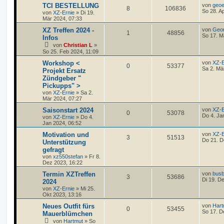
TCI BESTELLUNG
von
geoe
8
106836
So 28. A
von
XZ-Ernie
»
Di 19.
Mär 2024, 07:33
XZ Treffen 2024 -
von
Geo
1
48856
So 17. M
Infos
von
Christian L
»
So 25. Feb 2024, 11:09
Workshop <
von
XZ-E
0
53377
Sa 2. Mä
Projekt Ersatz
Zündgeber "
Pickupps" >
von
XZ-Ernie
»
Sa 2.
Mär 2024, 07:27
Saisonstart 2024
von
XZ-E
0
53078
Do 4. Ja
von
XZ-Ernie
»
Do 4.
Jan 2024, 06:52
Motivation und
von
XZ-E
3
51513
Do 21. D
Unterstützung
gefragt
von
xz550stefan
»
Fr 8.
Dez 2023, 16:22
Termin XZTreffen
von
busb
3
53686
Di 19. D
2024
von
XZ-Ernie
»
Mi 25.
Okt 2023, 13:16
Neues Outfit fürs
von
Hart
0
53455
So 17. D
Mauerblümchen
von
Hartmut
»
So