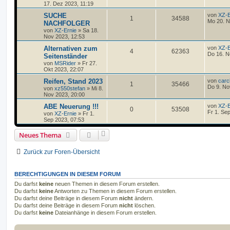
17. Dez 2023, 11:19
SUCHE
von
XZ-E
1
34588
Mo 20. N
NACHFOLGER
von
XZ-Ernie
»
Sa 18.
Nov 2023, 12:53
Alternativen zum
von
XZ-E
4
62363
Do 16. N
Seitenständer
von
MSRider
»
Fr 27.
Okt 2023, 22:07
Reifen, Stand 2023
von
carc
1
35466
Do 9. No
von
xz550stefan
»
Mi 8.
Nov 2023, 20:00
ABE Neuerung !!!
von
XZ-E
0
53508
Fr 1. Se
von
XZ-Ernie
»
Fr 1.
Sep 2023, 07:53
Neues Thema
Zurück zur Foren-Übersicht
BERECHTIGUNGEN IN DIESEM FORUM
Du darfst
keine
neuen Themen in diesem Forum erstellen.
Du darfst
keine
Antworten zu Themen in diesem Forum erstellen.
Du darfst deine Beiträge in diesem Forum
nicht
ändern.
Du darfst deine Beiträge in diesem Forum
nicht
löschen.
Du darfst
keine
Dateianhänge in diesem Forum erstellen.