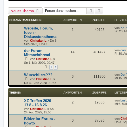
Suche
Erweiterte Suc
Neues Thema
BEKANNTMACHUNGEN
ANTWORTEN
ZUGRIFFE
LETZTER
Website, Forum,
von
XZ-E
1
40123
So 26. M
Ideen -
Diskussionsthema
von
Christian L
»
Do 8.
Sep 2022, 17:30
der Forum-
von
carc
14
401427
Fr 30. A
Mitmachthread
von
Christian L
»
So 1. Mär 2020, 20:47
1
2
Wunschliste???
von
Der 
6
111950
Mi 15. M
von
Christian L
»
Do 30. Jan 2020, 21:37
THEMEN
ANTWORTEN
ZUGRIFFE
LETZTER
XZ Treffen 2026
von
busb
2
19886
Mi 6. Ma
13.8.- 16.8.26
von
Christian L
»
So
24. Aug 2025, 15:56
Bilder im Forum -
von
Chri
0
37586
Do 3. Se
howto