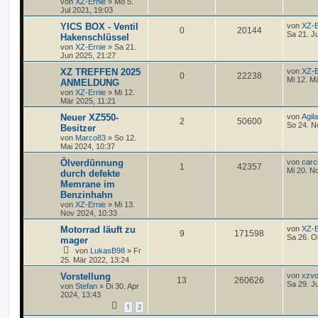
von
XZ-Ernie
»
Mo 5.
Jul 2021, 19:03
YICS BOX - Ventil
von
XZ-E
0
20144
Sa 21. J
Hakenschlüssel
von
XZ-Ernie
»
Sa 21.
Jun 2025, 21:27
XZ TREFFEN 2025
von
XZ-E
0
22238
Mi 12. M
ANMELDUNG
von
XZ-Ernie
»
Mi 12.
Mär 2025, 11:21
Neuer XZ550-
von
Agil
2
50600
So 24. N
Besitzer
von
Marco83
»
So 12.
Mai 2024, 10:37
Ölverdünnung
von
carc
1
42357
Mi 20. N
durch defekte
Memrane im
Benzinhahn
von
XZ-Ernie
»
Mi 13.
Nov 2024, 10:33
Motorrad läuft zu
von
XZ-E
9
171598
Sa 26. O
mager
von
LukasB98
»
Fr
25. Mär 2022, 13:24
Vorstellung
von
xzvo
13
260626
Sa 29. J
von
Stefan
»
Di 30. Apr
2024, 13:43
1
2