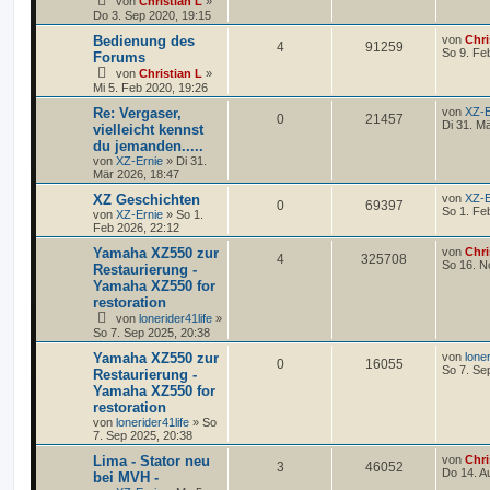
von
Christian L
»
Do 3. Sep 2020, 19:15
Bedienung des
von
Chri
4
91259
So 9. Fe
Forums
von
Christian L
»
Mi 5. Feb 2020, 19:26
Re: Vergaser,
von
XZ-E
0
21457
Di 31. M
vielleicht kennst
du jemanden.....
von
XZ-Ernie
»
Di 31.
Mär 2026, 18:47
XZ Geschichten
von
XZ-E
0
69397
So 1. Fe
von
XZ-Ernie
»
So 1.
Feb 2026, 22:12
Yamaha XZ550 zur
von
Chri
4
325708
So 16. N
Restaurierung -
Yamaha XZ550 for
restoration
von
lonerider41life
»
So 7. Sep 2025, 20:38
Yamaha XZ550 zur
von
loner
0
16055
So 7. Se
Restaurierung -
Yamaha XZ550 for
restoration
von
lonerider41life
»
So
7. Sep 2025, 20:38
Lima - Stator neu
von
Chri
3
46052
Do 14. A
bei MVH -