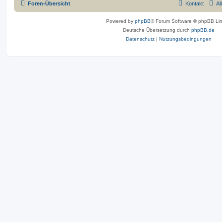
Foren-Übersicht
Kontakt
Al
Powered by
phpBB
® Forum Software © phpBB Lim
Deutsche Übersetzung durch
phpBB.de
Datenschutz
|
Nutzungsbedingungen