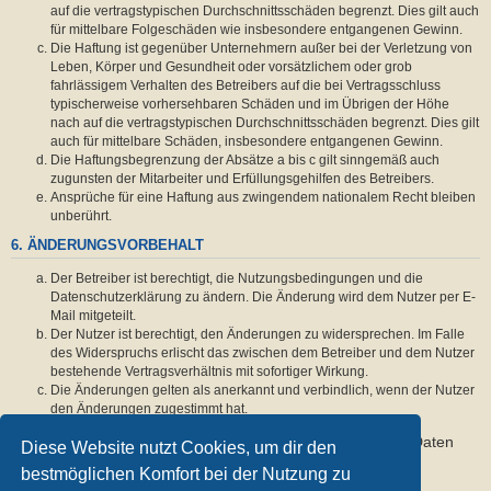
auf die vertragstypischen Durchschnittsschäden begrenzt. Dies gilt auch
für mittelbare Folgeschäden wie insbesondere entgangenen Gewinn.
Die Haftung ist gegenüber Unternehmern außer bei der Verletzung von
Leben, Körper und Gesundheit oder vorsätzlichem oder grob
fahrlässigem Verhalten des Betreibers auf die bei Vertragsschluss
typischerweise vorhersehbaren Schäden und im Übrigen der Höhe
nach auf die vertragstypischen Durchschnittsschäden begrenzt. Dies gilt
auch für mittelbare Schäden, insbesondere entgangenen Gewinn.
Die Haftungsbegrenzung der Absätze a bis c gilt sinngemäß auch
zugunsten der Mitarbeiter und Erfüllungsgehilfen des Betreibers.
Ansprüche für eine Haftung aus zwingendem nationalem Recht bleiben
unberührt.
6. ÄNDERUNGSVORBEHALT
Der Betreiber ist berechtigt, die Nutzungsbedingungen und die
Datenschutzerklärung zu ändern. Die Änderung wird dem Nutzer per E-
Mail mitgeteilt.
Der Nutzer ist berechtigt, den Änderungen zu widersprechen. Im Falle
des Widerspruchs erlischt das zwischen dem Betreiber und dem Nutzer
bestehende Vertragsverhältnis mit sofortiger Wirkung.
Die Änderungen gelten als anerkannt und verbindlich, wenn der Nutzer
den Änderungen zugestimmt hat.
Informationen über den Umgang mit deinen persönlichen Daten
Diese Website nutzt Cookies, um dir den
sind in der Datenschutzerklärung enthalten.
bestmöglichen Komfort bei der Nutzung zu