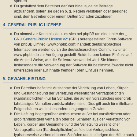
sperren.
Du gestattest dem Betreiber darüber hinaus, deine Beiträge
abzuändern, sofern sie gegen o. g. Regeln verstoßen oder geeignet
sind, dem Betreiber oder einem Dritten Schaden zuzufügen.
4. GENERAL PUBLIC LICENSE
Du nimmst zur Kenntnis, dass es sich bei phpBB um eine unter der „
GNU General Public License v2
“ (GPL) bereitgestellten Foren-Software
von phpBB Limited (www.phpbb.com) handelt; deutschsprachige
Informationen werden durch die deutschsprachige Community unter
www.phpbb.de zur Verfügung gestellt. Beide haben keinen Einfluss auf
die Art und Weise, wie die Software verwendet wird. Sie können
insbesondere die Verwendung der Software für bestimmte Zwecke nicht
untersagen oder auf Inhalte fremder Foren Einfluss nehmen.
5. GEWÄHRLEISTUNG
Der Betreiber haftet mit Ausnahme der Verletzung von Leben, Körper
und Gesundheit und der Verletzung wesentlicher Vertragspflichten
(Kardinalpflichten) nur für Schäden, die auf ein vorsätzliches oder grob
fahrlässiges Verhalten zurückzuführen sind. Dies gilt auch für mittelbare
Folgeschäden wie insbesondere entgangenen Gewinn.
Die Haftung ist gegenüber Verbrauchern außer bei vorsätzlichem oder
grob fahrlässigem Verhalten oder bei Schäden aus der Verletzung von
Leben, Körper und Gesundheit und der Verletzung wesentlicher
Vertragspflichten (Kardinalpflichten) auf die bei Vertragsschluss
typischerweise vorhersehbaren Schäden und im übrigen der Höhe nach