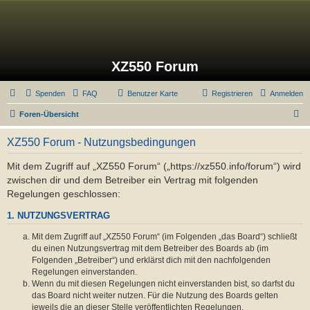
XZ550 Forum
Spenden
FAQ
Benutzer Karte
Registrieren
Anmelden
S
Foren-Übersicht
u
XZ550 Forum - Nutzungsbedingungen
c
h
Mit dem Zugriff auf „XZ550 Forum“ („https://xz550.info/forum“) wird
zwischen dir und dem Betreiber ein Vertrag mit folgenden
e
Regelungen geschlossen:
1. NUTZUNGSVERTRAG
Mit dem Zugriff auf „XZ550 Forum“ (im Folgenden „das Board“) schließt
du einen Nutzungsvertrag mit dem Betreiber des Boards ab (im
Folgenden „Betreiber“) und erklärst dich mit den nachfolgenden
Regelungen einverstanden.
Wenn du mit diesen Regelungen nicht einverstanden bist, so darfst du
das Board nicht weiter nutzen. Für die Nutzung des Boards gelten
jeweils die an dieser Stelle veröffentlichten Regelungen.