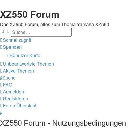
XZ550 Forum
Das XZ550 Forum, alles zum Thema Yamaha XZ550
Suche
Erweiterte Suche
Schnellzugriff
Spenden
Benutzer Karte
Unbeantwortete Themen
Aktive Themen
Suche
FAQ
Anmelden
Registrieren
Foren-Übersicht
Suche
XZ550 Forum - Nutzungsbedingungen