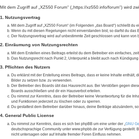
Mit dem Zugriff auf „XZ550 Forum“ („https://xz550.info/forum“) wird z
1. Nutzungsvertrag
Mit dem Zugriff auf „XZ550 Forum“ (im Folgenden „das Board“) schließt du 
Wenn du mit diesen Regelungen nicht einverstanden bist, so darfst du das Bo
Der Nutzungsvertrag wird auf unbestimmte Zeit geschlossen und kann von be
2. Einräumung von Nutzungsrechten
Mit dem Erstellen eines Beitrags erteilst du dem Betreiber ein einfaches, 
Das Nutzungsrecht nach Punkt 2, Unterpunkt a bleibt auch nach Kündigung
3. Pflichten des Nutzers
Du erklärst mit der Erstellung eines Beitrags, dass er keine Inhalte enthäl
Bilder zu setzen bzw. zu verwenden.
Der Betreiber des Boards übt das Hausrecht aus. Bei Verstößen gegen die
Boards ausschließen und dir ein Hausverbot erteilen.
Du nimmst zur Kenntnis, dass der Betreiber keine Verantwortung für die Inhal
und Funktionen jederzeit zu löschen oder zu sperren.
Du gestattest dem Betreiber darüber hinaus, deine Beiträge abzuändern, so
4. General Public License
Du nimmst zur Kenntnis, dass es sich bei phpBB um eine unter der „
GNU Gen
deutschsprachige Community unter www.phpbb.de zur Verfügung gestellt. Be
nicht untersagen oder auf Inhalte fremder Foren Einfluss nehmen.