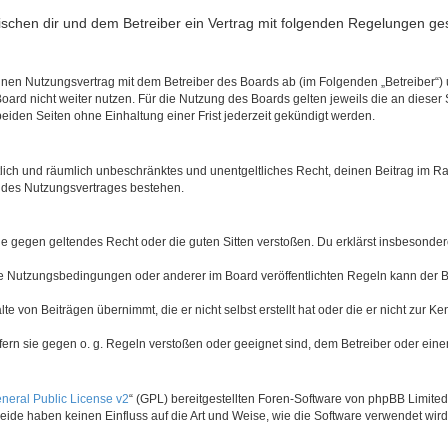
wischen dir und dem Betreiber ein Vertrag mit folgenden Regelungen ge
einen Nutzungsvertrag mit dem Betreiber des Boards ab (im Folgenden „Betreiber“
ard nicht weiter nutzen. Für die Nutzung des Boards gelten jeweils die an dieser 
iden Seiten ohne Einhaltung einer Frist jederzeit gekündigt werden.
zeitlich und räumlich unbeschränktes und unentgeltliches Recht, deinen Beitrag im
 des Nutzungsvertrages bestehen.
t, die gegen geltendes Recht oder die guten Sitten verstoßen. Du erklärst insbesond
se Nutzungsbedingungen oder anderer im Board veröffentlichten Regeln kann der 
te von Beiträgen übernimmt, die er nicht selbst erstellt hat oder die er nicht zur
fern sie gegen o. g. Regeln verstoßen oder geeignet sind, dem Betreiber oder ein
eral Public License v2
“ (GPL) bereitgestellten Foren-Software von phpBB Limit
ide haben keinen Einfluss auf die Art und Weise, wie die Software verwendet wi