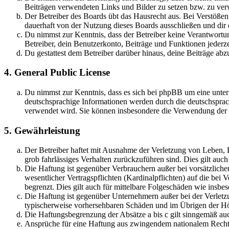
Beiträgen verwendeten Links und Bilder zu setzen bzw. zu ve
Der Betreiber des Boards übt das Hausrecht aus. Bei Verstöße
dauerhaft von der Nutzung dieses Boards ausschließen und dir e
Du nimmst zur Kenntnis, dass der Betreiber keine Verantwortung 
Betreiber, dein Benutzerkonto, Beiträge und Funktionen jederze
Du gestattest dem Betreiber darüber hinaus, deine Beiträge abz
4. General Public License
Du nimmst zur Kenntnis, dass es sich bei phpBB um eine unter
deutschsprachige Informationen werden durch die deutschsprac
verwendet wird. Sie können insbesondere die Verwendung der S
5. Gewährleistung
Der Betreiber haftet mit Ausnahme der Verletzung von Leben, Kö
grob fahrlässiges Verhalten zurückzuführen sind. Dies gilt au
Die Haftung ist gegenüber Verbrauchern außer bei vorsätzlich
wesentlicher Vertragspflichten (Kardinalpflichten) auf die be
begrenzt. Dies gilt auch für mittelbare Folgeschäden wie ins
Die Haftung ist gegenüber Unternehmern außer bei der Verletzu
typischerweise vorhersehbaren Schäden und im Übrigen der Höh
Die Haftungsbegrenzung der Absätze a bis c gilt sinngemäß auc
Ansprüche für eine Haftung aus zwingendem nationalem Recht 