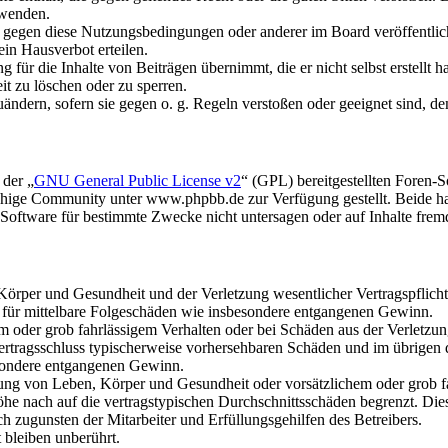
rwenden.
n gegen diese Nutzungsbedingungen oder anderer im Board veröffentli
in Hausverbot erteilen.
für die Inhalte von Beiträgen übernimmt, die er nicht selbst erstellt 
it zu löschen oder zu sperren.
uändern, sofern sie gegen o. g. Regeln verstoßen oder geeignet sind, 
 der „
GNU General Public License v2
“ (GPL) bereitgestellten Foren
hige Community unter www.phpbb.de zur Verfügung gestellt. Beide hab
oftware für bestimmte Zwecke nicht untersagen oder auf Inhalte frem
rper und Gesundheit und der Verletzung wesentlicher Vertragspflichten
ch für mittelbare Folgeschäden wie insbesondere entgangenen Gewinn.
em oder grob fahrlässigem Verhalten oder bei Schäden aus der Verletz
i Vertragsschluss typischerweise vorhersehbaren Schäden und im übrigen
besondere entgangenen Gewinn.
ng von Leben, Körper und Gesundheit oder vorsätzlichem oder grob fah
e nach auf die vertragstypischen Durchschnittsschäden begrenzt. Dies
h zugunsten der Mitarbeiter und Erfüllungsgehilfen des Betreibers.
bleiben unberührt.