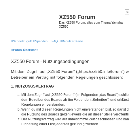
XZ550 Forum
Das XZ550 Forum, alles zum Thema Yamaha
XZ550
Schnellzugriff
Spenden
FAQ
Benutzer Karte
Foren-Übersicht
XZ550 Forum - Nutzungsbedingungen
Mit dem Zugriff auf „XZ550 Forum“ („https://xz550.info/forum“) 
Betreiber ein Vertrag mit folgenden Regelungen geschlossen:
1. NUTZUNGSVERTRAG
Mit dem Zugriff auf „XZ550 Forum“ (im Folgenden „das Board“) schlie
dem Betreiber des Boards ab (im Folgenden „Betreiber“) und erklärs
Regelungen einverstanden.
Wenn du mit diesen Regelungen nicht einverstanden bist, so darfst d
die Nutzung des Boards gelten jeweils die an dieser Stelle veröffent
Der Nutzungsvertrag wird auf unbestimmte Zeit geschlossen und ka
Einhaltung einer Frist jederzeit gekündigt werden.