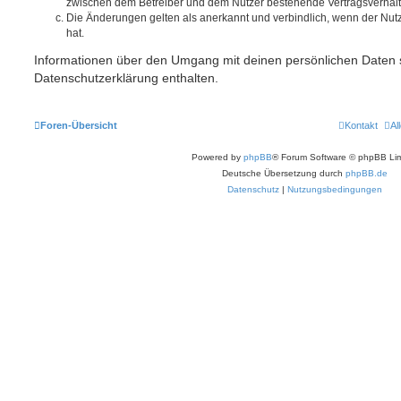
zwischen dem Betreiber und dem Nutzer bestehende Vertragsverhältni
Die Änderungen gelten als anerkannt und verbindlich, wenn der Nu
hat.
Informationen über den Umgang mit deinen persönlichen Daten s
Datenschutzerklärung enthalten.
Foren-Übersicht
Kontakt
Al
Powered by
phpBB
® Forum Software © phpBB Lim
Deutsche Übersetzung durch
phpBB.de
Datenschutz
|
Nutzungsbedingungen