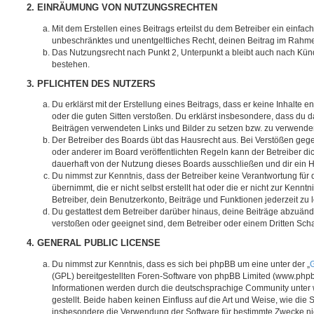
2. EINRÄUMUNG VON NUTZUNGSRECHTEN
Mit dem Erstellen eines Beitrags erteilst du dem Betreiber ein einfach
unbeschränktes und unentgeltliches Recht, deinen Beitrag im Rahm
Das Nutzungsrecht nach Punkt 2, Unterpunkt a bleibt auch nach Kü
bestehen.
3. PFLICHTEN DES NUTZERS
Du erklärst mit der Erstellung eines Beitrags, dass er keine Inhalte e
oder die guten Sitten verstoßen. Du erklärst insbesondere, dass du da
Beiträgen verwendeten Links und Bilder zu setzen bzw. zu verwende
Der Betreiber des Boards übt das Hausrecht aus. Bei Verstößen g
oder anderer im Board veröffentlichten Regeln kann der Betreiber 
dauerhaft von der Nutzung dieses Boards ausschließen und dir ein H
Du nimmst zur Kenntnis, dass der Betreiber keine Verantwortung für d
übernimmt, die er nicht selbst erstellt hat oder die er nicht zur Ken
Betreiber, dein Benutzerkonto, Beiträge und Funktionen jederzeit zu 
Du gestattest dem Betreiber darüber hinaus, deine Beiträge abzuände
verstoßen oder geeignet sind, dem Betreiber oder einem Dritten Sc
4. GENERAL PUBLIC LICENSE
Du nimmst zur Kenntnis, dass es sich bei phpBB um eine unter der „
G
(GPL) bereitgestellten Foren-Software von phpBB Limited (www.php
Informationen werden durch die deutschsprachige Community unter
gestellt. Beide haben keinen Einfluss auf die Art und Weise, wie die
insbesondere die Verwendung der Software für bestimmte Zwecke nic