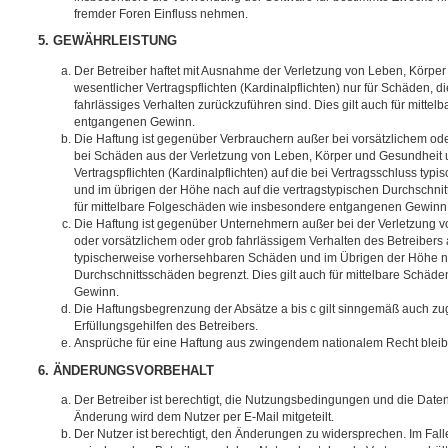
fremder Foren Einfluss nehmen.
5. GEWÄHRLEISTUNG
Der Betreiber haftet mit Ausnahme der Verletzung von Leben, Körpe
wesentlicher Vertragspflichten (Kardinalpflichten) nur für Schäden, di
fahrlässiges Verhalten zurückzuführen sind. Dies gilt auch für mitt
entgangenen Gewinn.
Die Haftung ist gegenüber Verbrauchern außer bei vorsätzlichem ode
bei Schäden aus der Verletzung von Leben, Körper und Gesundheit u
Vertragspflichten (Kardinalpflichten) auf die bei Vertragsschluss t
und im übrigen der Höhe nach auf die vertragstypischen Durchschnit
für mittelbare Folgeschäden wie insbesondere entgangenen Gewinn
Die Haftung ist gegenüber Unternehmern außer bei der Verletzung 
oder vorsätzlichem oder grob fahrlässigem Verhalten des Betreibers 
typischerweise vorhersehbaren Schäden und im Übrigen der Höhe na
Durchschnittsschäden begrenzt. Dies gilt auch für mittelbare Schä
Gewinn.
Die Haftungsbegrenzung der Absätze a bis c gilt sinngemäß auch zug
Erfüllungsgehilfen des Betreibers.
Ansprüche für eine Haftung aus zwingendem nationalem Recht bleib
6. ÄNDERUNGSVORBEHALT
Der Betreiber ist berechtigt, die Nutzungsbedingungen und die Date
Änderung wird dem Nutzer per E-Mail mitgeteilt.
Der Nutzer ist berechtigt, den Änderungen zu widersprechen. Im Fall