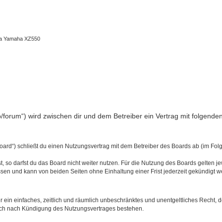
ma Yamaha XZ550
fo/forum“) wird zwischen dir und dem Betreiber ein Vertrag mit folgen
oard“) schließt du einen Nutzungsvertrag mit dem Betreiber des Boards ab (im Folg
 so darfst du das Board nicht weiter nutzen. Für die Nutzung des Boards gelten jew
sen und kann von beiden Seiten ohne Einhaltung einer Frist jederzeit gekündigt w
ber ein einfaches, zeitlich und räumlich unbeschränktes und unentgeltliches Recht
auch nach Kündigung des Nutzungsvertrages bestehen.