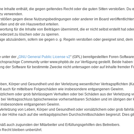
ine Inhalte enthält, die gegen geltendes Recht oder die guten Sitten verstoßen. Du 
 zu verwenden.
erstößen gegen diese Nutzungsbedingungen oder anderer im Board veröffentlichte
ßen und dir ein Hausverbot erteilen.
ortung für die Inhalte von Beiträgen übernimmt, die er nicht selbst erstellt hat od
jederzeit zu löschen oder zu sperren.
räge abzuändern, sofern sie gegen o. g. Regeln verstoßen oder geeignet sind, dem
 unter der „
GNU General Public License v2
“ (GPL) bereitgestellten Foren-Softwa
chsprachige Community unter www.phpbb.de zur Verfügung gestellt. Beide haben ke
g der Software für bestimmte Zwecke nicht untersagen oder auf Inhalte fremder F
ben, Körper und Gesundheit und der Verletzung wesentlicher Vertragspflichten (Kard
gilt auch für mittelbare Folgeschäden wie insbesondere entgangenen Gewinn.
ätzlichem oder grob fahrlässigem Verhalten oder bei Schäden aus der Verletzung 
 die bei Vertragsschluss typischerweise vorhersehbaren Schäden und im übrigen de
wie insbesondere entgangenen Gewinn.
erletzung von Leben, Körper und Gesundheit oder vorsätzlichem oder grob fahrläs
der Höhe nach auf die vertragstypischen Durchschnittsschäden begrenzt. Dies gi
mäß auch zugunsten der Mitarbeiter und Erfüllungsgehilfen des Betreibers.
 Recht bleiben unberührt.