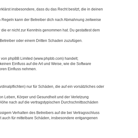
erklärst insbesondere, dass du das Recht besitzt, die in deinen
n Regeln kann der Betreiber dich nach Abmahnung zeitweise
er die er nicht zur Kenntnis genommen hat. Du gestattest dem
 Betreiber oder einem Dritten Schaden zuzufügen.
re von phpBB Limited (www.phpbb.com) handelt;
inen Einfluss auf die Art und Weise, wie die Software
oren Einfluss nehmen.
inalpflichten) nur für Schäden, die auf ein vorsätzliches oder
von Leben, Körper und Gesundheit und der Verletzung
r Höhe nach auf die vertragstypischen Durchschnittsschäden
sigem Verhalten des Betreibers auf die bei Vertragsschluss
lt auch für mittelbare Schäden, insbesondere entgangenen