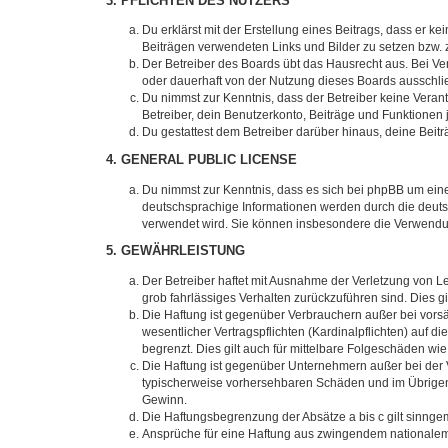
3. PFLICHTEN DES NUTZERS
Du erklärst mit der Erstellung eines Beitrags, dass er ke
Beiträgen verwendeten Links und Bilder zu setzen bzw.
Der Betreiber des Boards übt das Hausrecht aus. Bei V
oder dauerhaft von der Nutzung dieses Boards ausschlie
Du nimmst zur Kenntnis, dass der Betreiber keine Verantw
Betreiber, dein Benutzerkonto, Beiträge und Funktionen 
Du gestattest dem Betreiber darüber hinaus, deine Beit
4. GENERAL PUBLIC LICENSE
Du nimmst zur Kenntnis, dass es sich bei phpBB um eine
deutschsprachige Informationen werden durch die deuts
verwendet wird. Sie können insbesondere die Verwendun
5. GEWÄHRLEISTUNG
Der Betreiber haftet mit Ausnahme der Verletzung von Le
grob fahrlässiges Verhalten zurückzuführen sind. Dies 
Die Haftung ist gegenüber Verbrauchern außer bei vors
wesentlicher Vertragspflichten (Kardinalpflichten) auf
begrenzt. Dies gilt auch für mittelbare Folgeschäden 
Die Haftung ist gegenüber Unternehmern außer bei der V
typischerweise vorhersehbaren Schäden und im Übrigen 
Gewinn.
Die Haftungsbegrenzung der Absätze a bis c gilt sinnge
Ansprüche für eine Haftung aus zwingendem nationalem