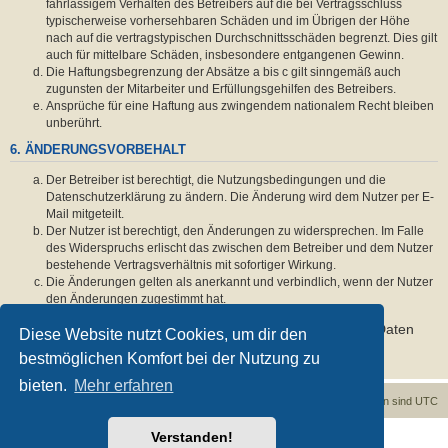
fahrlässigem Verhalten des Betreibers auf die bei Vertragsschluss
typischerweise vorhersehbaren Schäden und im Übrigen der Höhe
nach auf die vertragstypischen Durchschnittsschäden begrenzt. Dies gilt
auch für mittelbare Schäden, insbesondere entgangenen Gewinn.
Die Haftungsbegrenzung der Absätze a bis c gilt sinngemäß auch
zugunsten der Mitarbeiter und Erfüllungsgehilfen des Betreibers.
Ansprüche für eine Haftung aus zwingendem nationalem Recht bleiben
unberührt.
6. ÄNDERUNGSVORBEHALT
Der Betreiber ist berechtigt, die Nutzungsbedingungen und die
Datenschutzerklärung zu ändern. Die Änderung wird dem Nutzer per E-
Mail mitgeteilt.
Der Nutzer ist berechtigt, den Änderungen zu widersprechen. Im Falle
des Widerspruchs erlischt das zwischen dem Betreiber und dem Nutzer
bestehende Vertragsverhältnis mit sofortiger Wirkung.
Die Änderungen gelten als anerkannt und verbindlich, wenn der Nutzer
den Änderungen zugestimmt hat.
Informationen über den Umgang mit deinen persönlichen Daten
Diese Website nutzt Cookies, um dir den
sind in der Datenschutzerklärung enthalten.
bestmöglichen Komfort bei der Nutzung zu
bieten.
Mehr erfahren
Foren-Übersicht
Kontakt
Alle Cookies löschen
Alle Zeiten sind
UTC
Verstanden!
Powered by
phpBB
® Forum Software © phpBB Limited