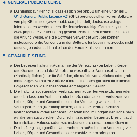
4. GENERAL PUBLIC LICENSE
Du nimmst zur Kenntnis, dass es sich bei phpBB um eine unter der „
GNU General Public License v2
“ (GPL) bereitgestellten Foren-Software
von phpBB Limited (www.phpbb.com) handelt; deutschsprachige
Informationen werden durch die deutschsprachige Community unter
www.phpbb.de zur Verfügung gestellt. Beide haben keinen Einfluss auf
die Art und Weise, wie die Software verwendet wird. Sie können
insbesondere die Verwendung der Software für bestimmte Zwecke nicht
untersagen oder auf Inhalte fremder Foren Einfluss nehmen.
5. GEWÄHRLEISTUNG
Der Betreiber haftet mit Ausnahme der Verletzung von Leben, Körper
und Gesundheit und der Verletzung wesentlicher Vertragspflichten
(Kardinalpflichten) nur für Schäden, die auf ein vorsätzliches oder grob
fahrlässiges Verhalten zurückzuführen sind. Dies gilt auch für mittelbare
Folgeschäden wie insbesondere entgangenen Gewinn.
Die Haftung ist gegenüber Verbrauchern außer bei vorsätzlichem oder
grob fahrlässigem Verhalten oder bei Schäden aus der Verletzung von
Leben, Körper und Gesundheit und der Verletzung wesentlicher
Vertragspflichten (Kardinalpflichten) auf die bei Vertragsschluss
typischerweise vorhersehbaren Schäden und im übrigen der Höhe nach
auf die vertragstypischen Durchschnittsschäden begrenzt. Dies gilt auch
für mittelbare Folgeschäden wie insbesondere entgangenen Gewinn.
Die Haftung ist gegenüber Unternehmern außer bei der Verletzung von
Leben, Körper und Gesundheit oder vorsätzlichem oder grob