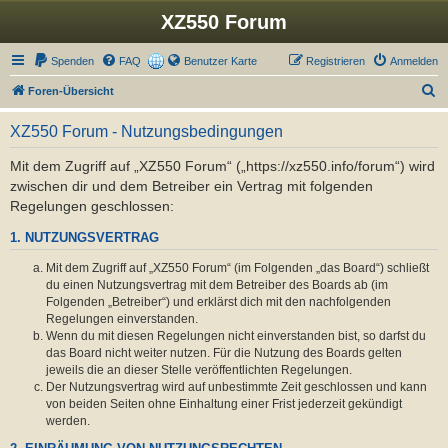
XZ550 Forum
Spenden
FAQ
Benutzer Karte
Registrieren
Anmelden
S
Foren-Übersicht
u
XZ550 Forum - Nutzungsbedingungen
c
h
Mit dem Zugriff auf „XZ550 Forum“ („https://xz550.info/forum“) wird
zwischen dir und dem Betreiber ein Vertrag mit folgenden
e
Regelungen geschlossen:
1. NUTZUNGSVERTRAG
Mit dem Zugriff auf „XZ550 Forum“ (im Folgenden „das Board“) schließt
du einen Nutzungsvertrag mit dem Betreiber des Boards ab (im
Folgenden „Betreiber“) und erklärst dich mit den nachfolgenden
Regelungen einverstanden.
Wenn du mit diesen Regelungen nicht einverstanden bist, so darfst du
das Board nicht weiter nutzen. Für die Nutzung des Boards gelten
jeweils die an dieser Stelle veröffentlichten Regelungen.
Der Nutzungsvertrag wird auf unbestimmte Zeit geschlossen und kann
von beiden Seiten ohne Einhaltung einer Frist jederzeit gekündigt
werden.