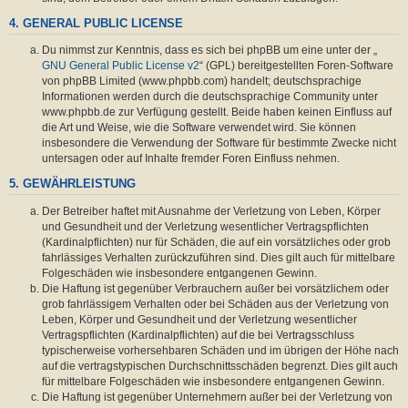
4. GENERAL PUBLIC LICENSE
Du nimmst zur Kenntnis, dass es sich bei phpBB um eine unter der „
GNU General Public License v2
“ (GPL) bereitgestellten Foren-Software
von phpBB Limited (www.phpbb.com) handelt; deutschsprachige
Informationen werden durch die deutschsprachige Community unter
www.phpbb.de zur Verfügung gestellt. Beide haben keinen Einfluss auf
die Art und Weise, wie die Software verwendet wird. Sie können
insbesondere die Verwendung der Software für bestimmte Zwecke nicht
untersagen oder auf Inhalte fremder Foren Einfluss nehmen.
5. GEWÄHRLEISTUNG
Der Betreiber haftet mit Ausnahme der Verletzung von Leben, Körper
und Gesundheit und der Verletzung wesentlicher Vertragspflichten
(Kardinalpflichten) nur für Schäden, die auf ein vorsätzliches oder grob
fahrlässiges Verhalten zurückzuführen sind. Dies gilt auch für mittelbare
Folgeschäden wie insbesondere entgangenen Gewinn.
Die Haftung ist gegenüber Verbrauchern außer bei vorsätzlichem oder
grob fahrlässigem Verhalten oder bei Schäden aus der Verletzung von
Leben, Körper und Gesundheit und der Verletzung wesentlicher
Vertragspflichten (Kardinalpflichten) auf die bei Vertragsschluss
typischerweise vorhersehbaren Schäden und im übrigen der Höhe nach
auf die vertragstypischen Durchschnittsschäden begrenzt. Dies gilt auch
für mittelbare Folgeschäden wie insbesondere entgangenen Gewinn.
Die Haftung ist gegenüber Unternehmern außer bei der Verletzung von