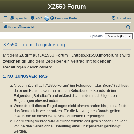
XZ550 Forum
Spenden
FAQ
Benutzer Karte
Anmelden
S
Foren-Übersicht
u
Sprache:
c
XZ550 Forum - Registrierung
h
Mit dem Zugriff auf „XZ550 Forum“ („https://xz550.info/forum“) wird
e
zwischen dir und dem Betreiber ein Vertrag mit folgenden
Regelungen geschlossen:
1. NUTZUNGSVERTRAG
Mit dem Zugriff auf „XZ550 Forum“ (im Folgenden „das Board“) schließt
du einen Nutzungsvertrag mit dem Betreiber des Boards ab (im
Folgenden „Betreiber“) und erklärst dich mit den nachfolgenden
Regelungen einverstanden.
Wenn du mit diesen Regelungen nicht einverstanden bist, so darfst du
das Board nicht weiter nutzen. Für die Nutzung des Boards gelten
jeweils die an dieser Stelle veröffentlichten Regelungen.
Der Nutzungsvertrag wird auf unbestimmte Zeit geschlossen und kann
von beiden Seiten ohne Einhaltung einer Frist jederzeit gekündigt
werden.