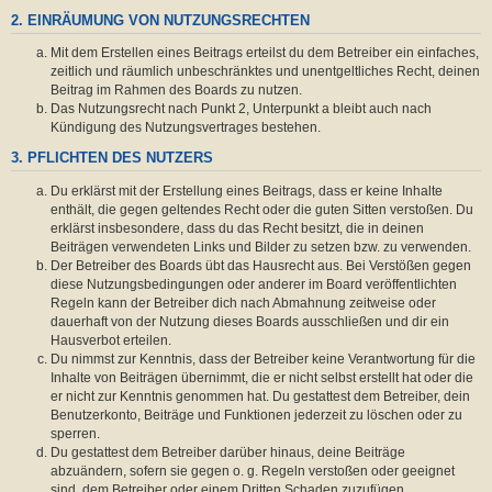
2. EINRÄUMUNG VON NUTZUNGSRECHTEN
Mit dem Erstellen eines Beitrags erteilst du dem Betreiber ein einfaches,
zeitlich und räumlich unbeschränktes und unentgeltliches Recht, deinen
Beitrag im Rahmen des Boards zu nutzen.
Das Nutzungsrecht nach Punkt 2, Unterpunkt a bleibt auch nach
Kündigung des Nutzungsvertrages bestehen.
3. PFLICHTEN DES NUTZERS
Du erklärst mit der Erstellung eines Beitrags, dass er keine Inhalte
enthält, die gegen geltendes Recht oder die guten Sitten verstoßen. Du
erklärst insbesondere, dass du das Recht besitzt, die in deinen
Beiträgen verwendeten Links und Bilder zu setzen bzw. zu verwenden.
Der Betreiber des Boards übt das Hausrecht aus. Bei Verstößen gegen
diese Nutzungsbedingungen oder anderer im Board veröffentlichten
Regeln kann der Betreiber dich nach Abmahnung zeitweise oder
dauerhaft von der Nutzung dieses Boards ausschließen und dir ein
Hausverbot erteilen.
Du nimmst zur Kenntnis, dass der Betreiber keine Verantwortung für die
Inhalte von Beiträgen übernimmt, die er nicht selbst erstellt hat oder die
er nicht zur Kenntnis genommen hat. Du gestattest dem Betreiber, dein
Benutzerkonto, Beiträge und Funktionen jederzeit zu löschen oder zu
sperren.
Du gestattest dem Betreiber darüber hinaus, deine Beiträge
abzuändern, sofern sie gegen o. g. Regeln verstoßen oder geeignet
sind, dem Betreiber oder einem Dritten Schaden zuzufügen.