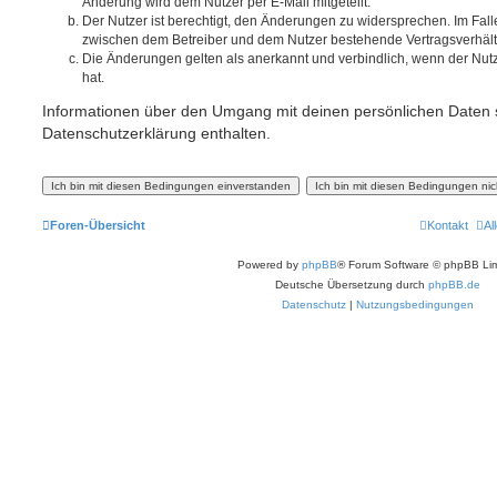
Änderung wird dem Nutzer per E-Mail mitgeteilt.
Der Nutzer ist berechtigt, den Änderungen zu widersprechen. Im Fall
zwischen dem Betreiber und dem Nutzer bestehende Vertragsverhältni
Die Änderungen gelten als anerkannt und verbindlich, wenn der Nu
hat.
Informationen über den Umgang mit deinen persönlichen Daten s
Datenschutzerklärung enthalten.
Foren-Übersicht
Kontakt
Al
Powered by
phpBB
® Forum Software © phpBB Lim
Deutsche Übersetzung durch
phpBB.de
Datenschutz
|
Nutzungsbedingungen