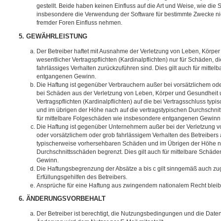
gestellt. Beide haben keinen Einfluss auf die Art und Weise, wie die
insbesondere die Verwendung der Software für bestimmte Zwecke nic
fremder Foren Einfluss nehmen.
5. GEWÄHRLEISTUNG
Der Betreiber haftet mit Ausnahme der Verletzung von Leben, Körpe
wesentlicher Vertragspflichten (Kardinalpflichten) nur für Schäden, di
fahrlässiges Verhalten zurückzuführen sind. Dies gilt auch für mitt
entgangenen Gewinn.
Die Haftung ist gegenüber Verbrauchern außer bei vorsätzlichem ode
bei Schäden aus der Verletzung von Leben, Körper und Gesundheit u
Vertragspflichten (Kardinalpflichten) auf die bei Vertragsschluss t
und im übrigen der Höhe nach auf die vertragstypischen Durchschnit
für mittelbare Folgeschäden wie insbesondere entgangenen Gewinn
Die Haftung ist gegenüber Unternehmern außer bei der Verletzung 
oder vorsätzlichem oder grob fahrlässigem Verhalten des Betreibers 
typischerweise vorhersehbaren Schäden und im Übrigen der Höhe na
Durchschnittsschäden begrenzt. Dies gilt auch für mittelbare Schä
Gewinn.
Die Haftungsbegrenzung der Absätze a bis c gilt sinngemäß auch zug
Erfüllungsgehilfen des Betreibers.
Ansprüche für eine Haftung aus zwingendem nationalem Recht bleib
6. ÄNDERUNGSVORBEHALT
Der Betreiber ist berechtigt, die Nutzungsbedingungen und die Date