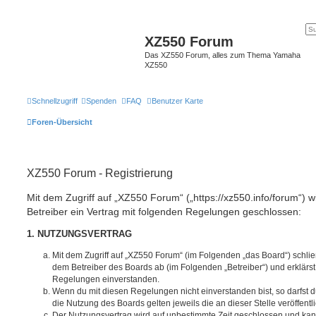
XZ550 Forum
Das XZ550 Forum, alles zum Thema Yamaha
XZ550
Schnellzugriff
Spenden
FAQ
Benutzer Karte
Foren-Übersicht
XZ550 Forum - Registrierung
Mit dem Zugriff auf „XZ550 Forum“ („https://xz550.info/forum“) 
Betreiber ein Vertrag mit folgenden Regelungen geschlossen:
1. NUTZUNGSVERTRAG
Mit dem Zugriff auf „XZ550 Forum“ (im Folgenden „das Board“) schlie
dem Betreiber des Boards ab (im Folgenden „Betreiber“) und erklärs
Regelungen einverstanden.
Wenn du mit diesen Regelungen nicht einverstanden bist, so darfst d
die Nutzung des Boards gelten jeweils die an dieser Stelle veröffent
Der Nutzungsvertrag wird auf unbestimmte Zeit geschlossen und ka