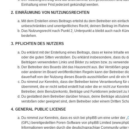
Einhaltung einer Frist jederzeit gekündigt werden.
2. EINRÄUMUNG VON NUTZUNGSRECHTEN
Mit dem Erstellen eines Beitrags erteilst du dem Betreiber ein einfach
unbeschränktes und unentgeltliches Recht, deinen Beitrag im Rahm
Das Nutzungsrecht nach Punkt 2, Unterpunkt a bleibt auch nach Kü
bestehen.
3. PFLICHTEN DES NUTZERS
Du erklärst mit der Erstellung eines Beitrags, dass er keine Inhalte e
oder die guten Sitten verstoßen. Du erklärst insbesondere, dass du da
Beiträgen verwendeten Links und Bilder zu setzen bzw. zu verwende
Der Betreiber des Boards übt das Hausrecht aus. Bei Verstößen g
oder anderer im Board veröffentlichten Regeln kann der Betreiber 
dauerhaft von der Nutzung dieses Boards ausschließen und dir ein H
Du nimmst zur Kenntnis, dass der Betreiber keine Verantwortung für d
übernimmt, die er nicht selbst erstellt hat oder die er nicht zur Ken
Betreiber, dein Benutzerkonto, Beiträge und Funktionen jederzeit zu 
Du gestattest dem Betreiber darüber hinaus, deine Beiträge abzuände
verstoßen oder geeignet sind, dem Betreiber oder einem Dritten Sc
4. GENERAL PUBLIC LICENSE
Du nimmst zur Kenntnis, dass es sich bei phpBB um eine unter der „
G
(GPL) bereitgestellten Foren-Software von phpBB Limited (www.php
Informationen werden durch die deutschsprachige Community unter