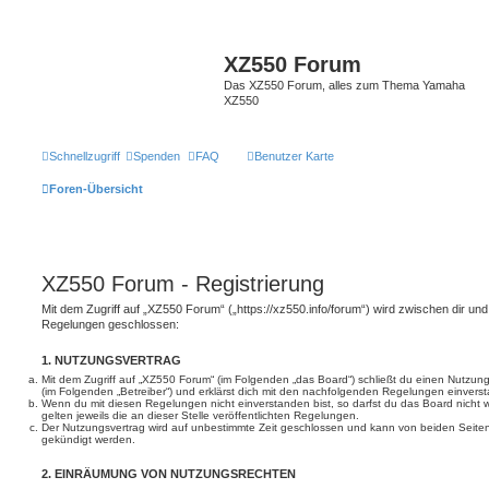
XZ550 Forum
Das XZ550 Forum, alles zum Thema Yamaha
XZ550
Schnellzugriff
Spenden
FAQ
Benutzer Karte
Foren-Übersicht
XZ550 Forum - Registrierung
Mit dem Zugriff auf „XZ550 Forum“ („https://xz550.info/forum“) wird zwischen dir und
Regelungen geschlossen:
1. NUTZUNGSVERTRAG
Mit dem Zugriff auf „XZ550 Forum“ (im Folgenden „das Board“) schließt du einen Nutzun
(im Folgenden „Betreiber“) und erklärst dich mit den nachfolgenden Regelungen einvers
Wenn du mit diesen Regelungen nicht einverstanden bist, so darfst du das Board nicht 
gelten jeweils die an dieser Stelle veröffentlichten Regelungen.
Der Nutzungsvertrag wird auf unbestimmte Zeit geschlossen und kann von beiden Seiten 
gekündigt werden.
2. EINRÄUMUNG VON NUTZUNGSRECHTEN