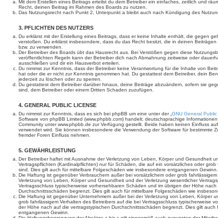
Mit dem Erstellen eines Beitrags erteilst du dem Betreiber ein einfaches, zeitlich und r
Recht, deinen Beitrag im Rahmen des Boards zu nutzen.
Das Nutzungsrecht nach Punkt 2, Unterpunkt a bleibt auch nach Kündigung des Nutzun
3. PFLICHTEN DES NUTZERS
Du erklärst mit der Erstellung eines Beitrags, dass er keine Inhalte enthält, die gegen g
verstoßen. Du erklärst insbesondere, dass du das Recht besitzt, die in deinen Beiträge
bzw. zu verwenden.
Der Betreiber des Boards übt das Hausrecht aus. Bei Verstößen gegen diese Nutzungs
veröffentlichten Regeln kann der Betreiber dich nach Abmahnung zeitweise oder dauerh
ausschließen und dir ein Hausverbot erteilen.
Du nimmst zur Kenntnis, dass der Betreiber keine Verantwortung für die Inhalte von Beiträ
hat oder die er nicht zur Kenntnis genommen hat. Du gestattest dem Betreiber, dein Be
jederzeit zu löschen oder zu sperren.
Du gestattest dem Betreiber darüber hinaus, deine Beiträge abzuändern, sofern sie geg
sind, dem Betreiber oder einem Dritten Schaden zuzufügen.
4. GENERAL PUBLIC LICENSE
Du nimmst zur Kenntnis, dass es sich bei phpBB um eine unter der „
GNU General Public
Software von phpBB Limited (www.phpbb.com) handelt; deutschsprachige Informationen
Community unter www.phpbb.de zur Verfügung gestellt. Beide haben keinen Einfluss auf 
verwendet wird. Sie können insbesondere die Verwendung der Software für bestimmte Zw
fremder Foren Einfluss nehmen.
5. GEWÄHRLEISTUNG
Der Betreiber haftet mit Ausnahme der Verletzung von Leben, Körper und Gesundheit un
Vertragspflichten (Kardinalpflichten) nur für Schäden, die auf ein vorsätzliches oder gro
sind. Dies gilt auch für mittelbare Folgeschäden wie insbesondere entgangenen Gewinn.
Die Haftung ist gegenüber Verbrauchern außer bei vorsätzlichem oder grob fahrlässige
Verletzung von Leben, Körper und Gesundheit und der Verletzung wesentlicher Vertragspfl
Vertragsschluss typischerweise vorhersehbaren Schäden und im übrigen der Höhe nach a
Durchschnittsschäden begrenzt. Dies gilt auch für mittelbare Folgeschäden wie insbe
Die Haftung ist gegenüber Unternehmern außer bei der Verletzung von Leben, Körper u
grob fahrlässigem Verhalten des Betreibers auf die bei Vertragsschluss typischerweise
der Höhe nach auf die vertragstypischen Durchschnittsschäden begrenzt. Dies gilt auch
entgangenen Gewinn.
Die Haftungsbegrenzung der Absätze a bis c gilt sinngemäß auch zugunsten der Mitarbeit