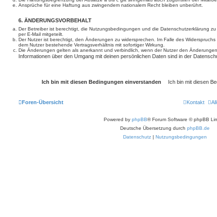
Ansprüche für eine Haftung aus zwingendem nationalem Recht bleiben unberührt.
6. ÄNDERUNGSVORBEHALT
Der Betreiber ist berechtigt, die Nutzungsbedingungen und die Datenschutzerklärung z
per E-Mail mitgeteilt.
Der Nutzer ist berechtigt, den Änderungen zu widersprechen. Im Falle des Widerspruchs
dem Nutzer bestehende Vertragsverhältnis mit sofortiger Wirkung.
Die Änderungen gelten als anerkannt und verbindlich, wenn der Nutzer den Änderungen
Informationen über den Umgang mit deinen persönlichen Daten sind in der Datenschu
Foren-Übersicht
Kontakt
Al
Powered by
phpBB
® Forum Software © phpBB Lim
Deutsche Übersetzung durch
phpBB.de
Datenschutz
|
Nutzungsbedingungen